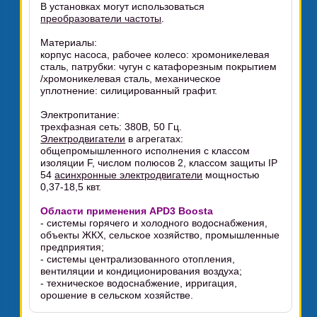
В установках могут использоваться
преобразователи частоты
.
Материалы:
корпус насоса, рабочее колесо: хромоникелевая
сталь, патрубки: чугун с катафорезным покрытием
/хромоникелевая сталь, механическое
уплотнение: силицированный графит.
Электропитание:
трехфазная сеть: 380В, 50 Гц.
Электродвигатели
в агрегатах:
общепромышленного исполнения с классом
изоляции F, числом полюсов 2, классом защиты IP
54
асинхронные электродвигатели
мощностью
0,37-18,5 квт.
Области применения APD3 Boosta
- системы горячего и холодного водоснабжения,
объекты ЖКХ, сельское хозяйство, промышленные
предприятия;
- системы централизованного отопления,
вентиляции и кондиционирования воздуха;
- техническое водоснабжение, ирригация,
орошение в сельском хозяйстве.