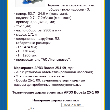
Параметры и характеристики:
· общее число насосов - 3;
· напор: 53,7 - 24,6 м (макс-мин);
· подача: 0,7 - 7,2м³/час (мин-макс);
· привод: 0,55 (3x5,5) квт;
· ток: 1,4А;
· число оборотов: 2900 в мин;
· масса: 171 кг;
· соединение патрубков: R2;
· габаритные размеры:
- L: 1474 мм;
- B: 770 мм;
- H: 1200 мм;
· производитель
"АО Ливнынасос".
, где:
Маркировка APD3 Boosta 25-1 09
- APD: установка автоматизированная насосная;
- 3: количество электронасосов;
-
Boosta 25-1 09
: секционные вертикальные
насосы центробежные
многоступенчатые.
Технические характеристики APD3 Boosta 25-1 09
Напорные характеристики