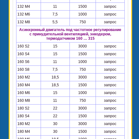
132 М4
11
1500
запрос
132 М6
7,5
1000
запрос
132 М8
5,5
750
запрос
Асинхронный двигатель под частотное регулирование
с принудительной вентиляцией, энкодером,
термодатчиком 160 … 315
160 S2
15
3000
запрос
160 S4
15
1500
запрос
160 S6
11
1000
запрос
160 S8
7,5
750
запрос
160 М2
18,5
3000
запрос
160 М4
18,5
1500
запрос
160 М6
15
1000
запрос
160 М8
11
750
запрос
180 S2
22
3000
запрос
180 S4
22
1500
запрос
180 М2
30
3000
запрос
180 М4
30
1500
запрос