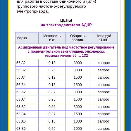
для работы в составе одиночного и (или)
группового частотно-регулируемого
электропривода.
ЦЕНЫ
на электродвигатели АДЧР
Мощность
Обороты
Цена руб.
Марка
кВт
об/мин.
с НДС
Асинхронный двигатель под частотное регулирование
с принудительной вентиляцией, энкодером,
термодатчиком 56 … 132
56 А2
0.18
3000
запрос
56 В2
0.25
3000
запрос
56 А4
0.12
1500
запрос
56 В4
0.18
1500
запрос
63 А2
0,37
3000
запрос
63 А4
0,25
1500
запрос
63 В2
0,55
3000
запрос
63 В4
0,37
1500
запрос
63 А6
0,18
1000
запрос
63 В6
0,25
1000
запрос