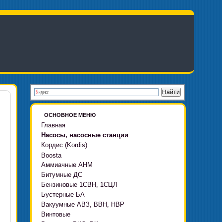
ОСНОВНОЕ МЕНЮ
Главная
Насосы, насосные станции
Кордис (Kordis)
Boosta
Аммиачные АНМ
Boosta-F
Битумные ДС
Boosta-L
Бензиновые 1СВН, 1СЦЛ
Boosta-APD установки
Бустерные БА
Вакуумные АВЗ, ВВН, НВР
Винтовые