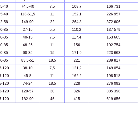
15-40
74,5-40
7,5
108,7
166 731
15-40
113-61,5
11
152,1
226 957
22-58
149-90
22
264,8
372 606
30-85
27-15
5,5
110,2
137 579
30-85
40-15
7,5
117,4
153 665
30-85
48-25
11
156
192 754
30-85
68-35
15
171,9
223 663
30-85
83,5-51
18,5
221
289 817
5-120
38-10
7,5
121,2
149 054
5-120
45-8
11
162,2
198 518
5-120
74-24
18,5
228
276 092
5-120
120-57
30
326
385 398
5-120
182-90
45
415
619 656