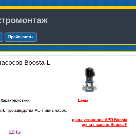
ктромонтаж
Прайс-листы
асосов Boosta-L
Характеристики
Цены
a-L
производства АО Ливнынасос.
цены установок APD Boosta
цены насосов Boosta-F
ЦЕНЫ