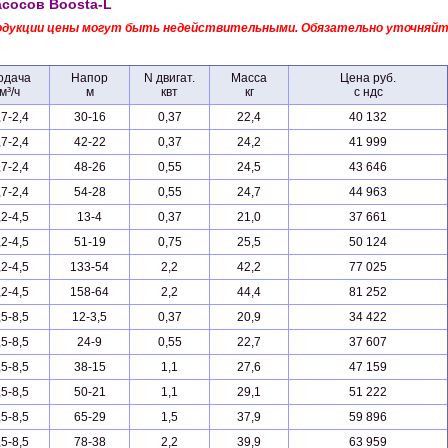
асосов Boosta-L
продукции цены могут быть недействительными. Обязательно уточняй
одача
Напор
N двигат.
Масса
Цена руб.
м³/ч
м
квт
кг
с ндс
,7-2,4
30-16
0,37
22,4
40 132
,7-2,4
42-22
0,37
24,2
41 999
,7-2,4
48-26
0,55
24,5
43 646
,7-2,4
54-28
0,55
24,7
44 963
,2-4,5
13-4
0,37
21,0
37 661
,2-4,5
51-19
0,75
25,5
50 124
,2-4,5
133-54
2,2
42,2
77 025
,2-4,5
158-64
2,2
44,4
81 252
,5-8,5
12-3,5
0,37
20,9
34 422
,5-8,5
24-9
0,55
22,7
37 607
,5-8,5
38-15
1,1
27,6
47 159
,5-8,5
50-21
1,1
29,1
51 222
,5-8,5
65-29
1,5
37,9
59 896
,5-8,5
78-38
2,2
39,9
63 959