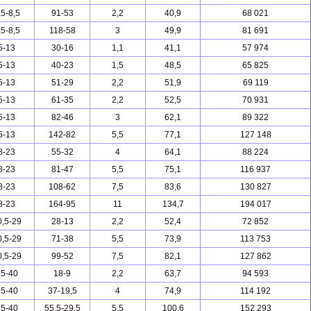
,5-8,5
91-53
2,2
40,9
68 021
,5-8,5
118-58
3
49,9
81 691
5-13
30-16
1,1
41,1
57 974
5-13
40-23
1,5
48,5
65 825
5-13
51-29
2,2
51,9
69 119
5-13
61-35
2,2
52,5
70 931
5-13
82-46
3
62,1
89 322
5-13
142-82
5,5
77,1
127 148
8-23
55-32
4
64,1
88 224
8-23
81-47
5,5
75,1
116 937
8-23
108-62
7,5
83,6
130 827
8-23
164-95
11
134,7
194 017
0,5-29
28-13
2,2
52,4
72 852
0,5-29
71-38
5,5
73,9
113 753
0,5-29
99-52
7,5
82,1
127 862
15-40
18-9
2,2
63,7
94 593
15-40
37-19,5
4
74,9
114 192
15-40
55,5-29,5
5,5
100,6
152 293