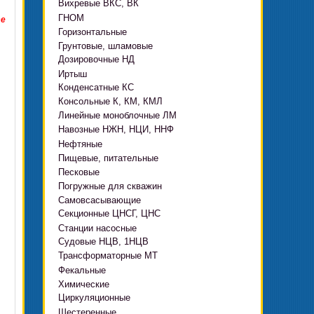
Вихревые ВКС, ВК
ГНОМ
те
Горизонтальные
Грязевые
Грунтовые, шламовые
Д, 1Д
Ф, Фр
Дозировочные НД
ГРАТ, ГРАК, ГРАР
ЦН
с HMS Control
Иртыш
ВШН
DeLium
Конденсатные КС
ПФ, НФ, ПД
Консольные К, КМ, КМЛ
ЦМЛ
Линейные моноблочные ЛМ
ЦМК
Навозные НЖН, НЦИ, ННФ
Нефтяные
Пищевые, питательные
НВ, НВЕ, НДВ
Песковые
ОНЦ, СНЦ
КМC
Погружные для скважин
П, ПР, ПБ, ПК, ПРВП
ЦВК
4(5,6)НК
Самовсасывающие
ЭЦВ Ливнынасос
ППР, ППК вертикальные
ПЭ
КМХ Адонис
Секционные ЦНСГ, ЦНС
АНС
ЭЦВ Промбурвод
Поршневые на пару
Станции насосные
С-569
2ЭЦВ
Судовые НЦВ, 1НЦВ
СУЗ, HMS Control
С-245
БЦП М
Трансформаторные МТ
Автоматические САУ
Фекальные
CRS
Садовые Ингро CAM
Химические
СПА 4
СМ, 1СМ, 2СМ
Циркуляционные
Х
СД, СДВ
Шестеренные