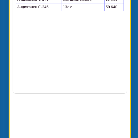
Андижанец С-245
13л.с.
59 640