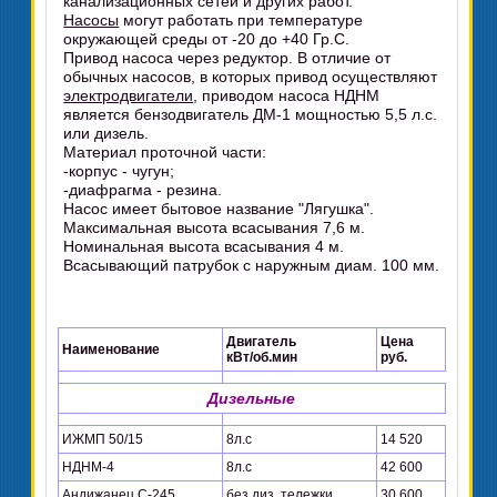
канализационных сетей и других работ.
Насосы
могут работать при температуре
окружающей среды от -20 до +40 Гр.С.
Привод насоса через редуктор. В отличие от
обычных насосов, в которых привод осуществляют
электродвигатели
, приводом насоса НДНМ
является бензодвигатель ДМ-1 мощностью 5,5 л.с.
или дизель.
Материал проточной части:
-корпус - чугун;
-диафрагма - резина.
Насос имеет бытовое название "Лягушка".
Максимальная высота всасывания 7,6 м.
Номинальная высота всасывания 4 м.
Всасывающий патрубок с наружным диам. 100 мм.
Двигатель
Цена
Наименование
кВт/об.мин
руб.
Дизельные
ИЖМП 50/15
8л.с
14 520
НДНМ-4
8л.с
42 600
Андижанец С-245
без диз.,тележки
30 600