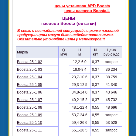
цены установок APD Boosta
цены насосов Boosta-L
ЦЕНЫ
насосов Boosta (остатки)
В связи с нестабильной ситуацией на рынке насосной
продукции цены могут быть недействительными.
Обязательно уточняйте цены у менеджеров!!!
Q
Н
N
Цена
Марка
м³/ч
м
квт
руб.с ндс
Boosta 25-1 02
12,2-6,0
0,37
запрос
Boosta 25-1 03
18,0-8,4
0,37
36 234
Boosta 25-1 04
23,7-10,6
0,37
38 759
Boosta 25-1 05
29,3-12,5
0,37
41 340
Boosta 25-1 06
34,8-14,0
0,37
43 646
Boosta 25-1 07
40,2-15,2
0,37
45 732
Boosta 25-1 08
48,1-22,4
0,55
48 696
Boosta 25-1 09
53,7-24,6
0,55
запрос
Boosta 25-1 10
59,4-26,6
0,55
53 528
Boosta 25-1 11
65,1-28,5
0,55
запрос