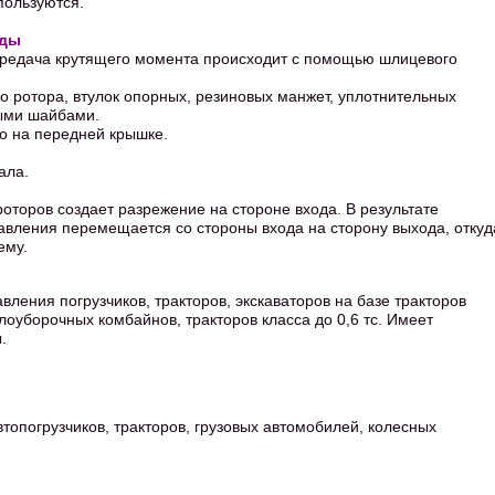
пользуются.
иды
ередача крутящего момента происходит с помощью шлицевого
го ротора, втулок опорных, резиновых манжет, уплотнительных
ными шайбами.
о на передней крышке.
ала.
оторов создает разрежение на стороне входа. В результате
авления перемещается со стороны входа на сторону выхода, откуд
ему.
ления погрузчиков, тракторов, экскаваторов на базе тракторов
клоуборочных комбайнов, тракторов класса до 0,6 тс. Имеет
.
топогрузчиков, тракторов, грузовых автомобилей, колесных