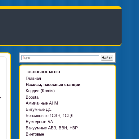
ОСНОВНОЕ МЕНЮ
Главная
Насосы, насосные станции
Кордис (Kordis)
и
Boosta
Аммиачные АНМ
Boosta-F
Битумные ДС
Boosta-L
Бензиновые 1СВН, 1СЦЛ
Boosta-APD установки
Бустерные БА
Вакуумные АВЗ, ВВН, НВР
Винтовые