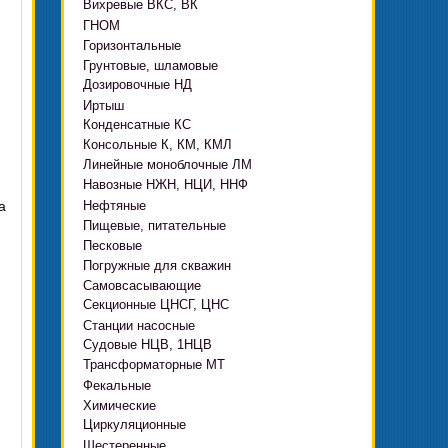
Вихревые ВКС, ВК
ГНОМ
Горизонтальные
Грязевые
Грунтовые, шламовые
Д, 1Д
Ф, Фр
Дозировочные НД
ГРАТ, ГРАК, ГРАР
ЦН
с HMS Control
Иртыш
ВШН
DeLium
Конденсатные КС
ПФ, НФ, ПД
Консольные К, КМ, КМЛ
ЦМЛ
Линейные моноблочные ЛМ
ЦМК
Навозные НЖН, НЦИ, ННФ
а
Нефтяные
Пищевые, питательные
НВ, НВЕ, НДВ
Песковые
ОНЦ, СНЦ
КМC
Погружные для скважин
П, ПР, ПБ, ПК, ПРВП
ЦВК
4(5,6)НК
Самовсасывающие
ЭЦВ Ливнынасос
ППР, ППК вертикальные
ПЭ
КМХ Адонис
Секционные ЦНСГ, ЦНС
АНС
ЭЦВ Промбурвод
Поршневые на пару
Станции насосные
С-569
2ЭЦВ
Судовые НЦВ, 1НЦВ
СУЗ, HMS Control
С-245
БЦП М
Трансформаторные МТ
Автоматические САУ
Фекальные
CRS
Садовые Ингро CAM
Химические
СПА 4
СМ, 1СМ, 2СМ
Циркуляционные
Х
СД, СДВ
Шестеренные