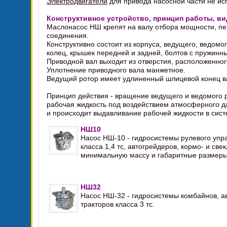
Электродвигатели
для привода насосной части не ис
Конструктивное устройство, принцип работы, в
Маслонасос НШ крепят на валу отбора мощности, п
соединения.
Конструктивно состоит из корпуса, ведущего, ведомо
колец, крышек передней и задней, болтов с пружин
Приводной вал выходит из отверстия, расположенног
Уплотнение приводного вала манжетное.
Ведущий ротор имеет удлиненный шлицевой конец в
Принцип действия - вращение ведущего и ведомого р
рабочая жидкость под воздействием атмосферного д
и происходит выдавливание рабочей жидкости в сист
НШ10
Насос НШ-10 - гидросистемы рулевого управ
класса 1,4 тс, автогрейдеров, кормо- и све
минимальную массу и габаритные размеры
НШ32
Насос НШ-32 - гидросистемы комбайнов, ав
тракторов класса 3 тс.