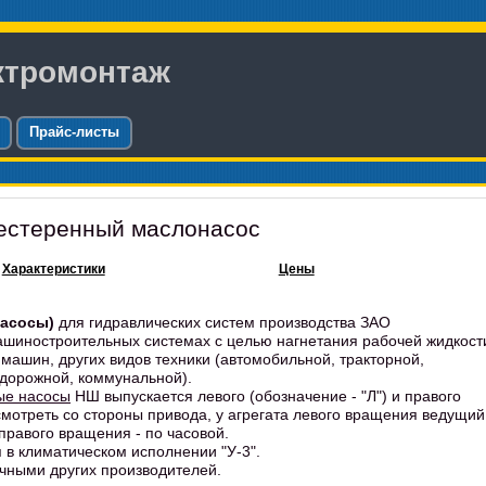
ктромонтаж
Прайс-листы
естеренный маслонасос
Характеристики
Цены
асосы)
для гидравлических систем производства ЗАО
ашиностроительных системах с целью нагнетания рабочей жидкост
машин, других видов техники (автомобильной, тракторной,
-дорожной, коммунальной).
ые насосы
НШ выпускается левого (обозначение - "Л") и правого
смотреть со стороны привода, у агрегата левого вращения ведущий
 правого вращения - по часовой.
 в климатическом исполнении "У-3".
ичными других производителей.