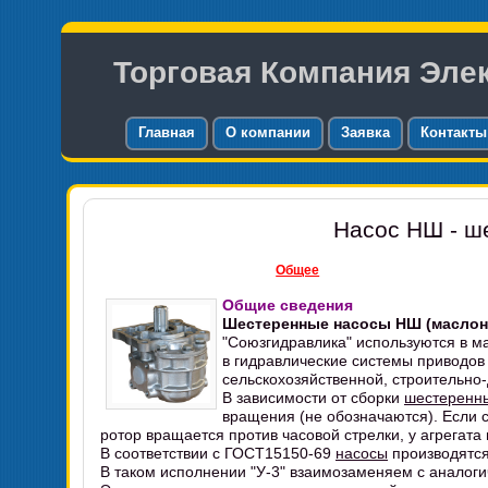
Торговая Компания Эле
Главная
О компании
Заявка
Контакты
Насос НШ - ш
Общее
Общие сведения
Шестеренные насосы НШ (маслон
"Союзгидравлика" используются в м
в гидравлические системы приводов 
сельскохозяйственной, строительно
В зависимости от сборки
шестеренн
вращения (не обозначаются). Если 
ротор вращается против часовой стрелки, у агрегата
В соответствии с ГОСТ15150-69
насосы
производятся
В таком исполнении "У-3" взаимозаменяем с аналог