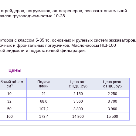
тогрейдеров, погрузчиков, автоскреперов, лесозаготовительной
валов грузоподъемностью 10-28.
торов с классом 5-35 тс, основных и рулевых систем экскаваторов
лочных и фронтальных погрузчиков. Маслонасосы НШ-100
чей жидкости и недостаточной фильтрации.
ЦЕНЫ
абочий объем
Подача
Цена опт.
Цена розн.
3
см
л/мин
с НДС, руб
с НДС, руб
10
21
2 150
2 250
32
68,6
3 560
3 700
50
107,2
3 800
3 960
100
173,4
14 800
15 500