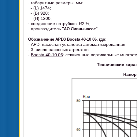
· габаритные размеры, мм:
- (L) 1474;
- (B) 920;
- (H) 1200;
· соединение патрубков: R2 ½;
· производитель
"АО Ливнынасос".
, где:
Обозначение APD3 Boosta 40-10 06
- APD: насосная установка автоматизированная;
- 3: число насосных агрегатов;
-
Boosta 40-10 06
: секционные вертикальные многос
Технические харак
Напор