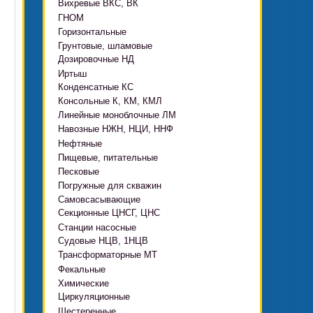
Вихревые ВКС, ВК
ГНОМ
Горизонтальные
Грязевые
Грунтовые, шламовые
Д, 1Д
Ф, Фр
Дозировочные НД
ГРАТ, ГРАК, ГРАР
ЦН
с HMS Control
Иртыш
ВШН
DeLium
Конденсатные КС
ПФ, НФ, ПД
Консольные К, КМ, КМЛ
ЦМЛ
Линейные моноблочные ЛМ
ЦМК
Навозные НЖН, НЦИ, ННФ
Нефтяные
Пищевые, питательные
НВ, НВЕ, НДВ
Песковые
ОНЦ, СНЦ
КМC
Погружные для скважин
П, ПР, ПБ, ПК, ПРВП
ЦВК
4(5,6)НК
Самовсасывающие
ЭЦВ Ливнынасос
ППР, ППК вертикальные
ПЭ
КМХ Адонис
Секционные ЦНСГ, ЦНС
АНС
ЭЦВ Промбурвод
Поршневые на пару
Станции насосные
С-569
2ЭЦВ
Судовые НЦВ, 1НЦВ
СУЗ, HMS Control
С-245
БЦП М
Трансформаторные МТ
Автоматические САУ
Фекальные
CRS
Садовые Ингро CAM
Химические
СПА 4
СМ, 1СМ, 2СМ
Циркуляционные
Х
СД, СДВ
Шестеренные