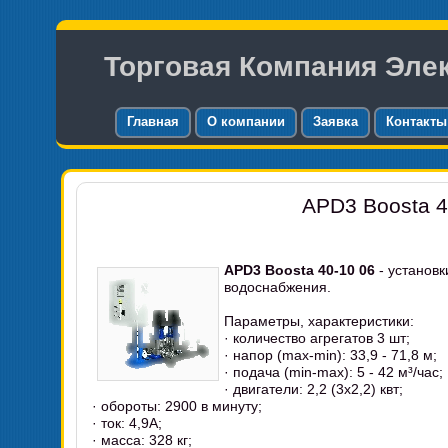
Торговая Компания Эле
Главная
О компании
Заявка
Контакты
APD3 Boosta 4
APD3 Boosta 40-10 06
- установ
водоснабжения.
Параметры, характеристики:
· количество агрегатов 3 шт;
· напор (max-min): 33,9 - 71,8 м;
· подача (min-max): 5 - 42 м³/час;
· двигатели: 2,2 (3x2,2) квт;
· обороты: 2900 в минуту;
· ток: 4,9А;
· масса: 328 кг;