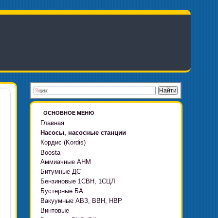
ОСНОВНОЕ МЕНЮ
Главная
Насосы, насосные станции
Кордис (Kordis)
Boosta
Аммиачные АНМ
Boosta-F
Битумные ДС
Boosta-L
Бензиновые 1СВН, 1СЦЛ
Boosta-APD установки
Бустерные БА
Вакуумные АВЗ, ВВН, НВР
Винтовые