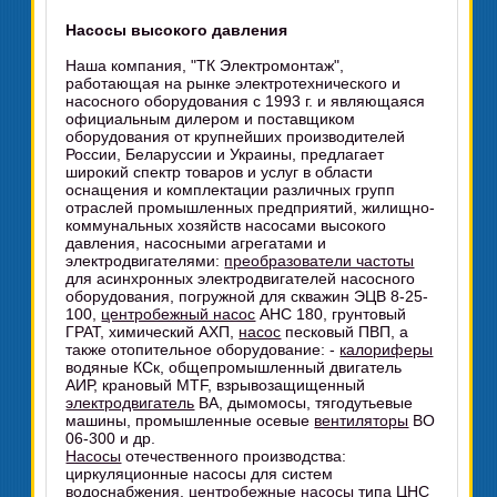
Насосы высокого давления
Наша компания, "ТК Электромонтаж",
работающая на рынке электротехнического и
насосного оборудования с 1993 г. и являющаяся
официальным дилером и поставщиком
оборудования от крупнейших производителей
России, Беларуссии и Украины, предлагает
широкий спектр товаров и услуг в области
оснащения и комплектации различных групп
отраслей промышленных предприятий, жилищно-
коммунальных хозяйств насосами высокого
давления, насосными агрегатами и
электродвигателями:
преобразователи частоты
для асинхронных электродвигателей насосного
оборудования, погружной для скважин ЭЦВ 8-25-
100,
центробежный насос
АНС 180, грунтовый
ГРАТ, химический АХП,
насос
песковый ПВП, а
также отопительное оборудование: -
калориферы
водяные КСк, общепромышленный двигатель
АИР, крановый MTF, взрывозащищенный
электродвигатель
ВА, дымомосы, тягодутьевые
машины, промышленные осевые
вентиляторы
ВО
06-300 и др.
Насосы
отечественного производства:
циркуляционные насосы для систем
водоснабжения,
центробежные насосы
типа ЦНС