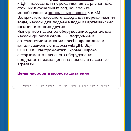
и ЦНГ, насосы для перекачивания загрязненных,
сточных и фекальных вод, консольно-
моноблочные и
консольные насосы
К и КМ
Валдайского насосного завода для перекачивания
воды, насосы для подъема воды из артезианских
скважин и многие другие.
Импортное насосное оборудование: дренажные
насосы grundfos
серии DP, погружные и
артезианские компании nocchi, дренажные и
канализационные
насосы wilo
ДН, ВДН.
ООО "ТК Электромонтаж", кроме широко
ассортимента насосного оборудования,
предлагает низкие цены на насосы и насосные
агрегаты.
Цены насосов высокого давления
А
|
Б
|
В
|
Г
|
Д
| Е | Ж |
З
| И |
К
| Л |
М
|
Н
|
О
|
П
|
Р
|
С
|
Т
|
У
|
Ф
|
Х
|
Ц
| Ч |
Э
| Ю | Я