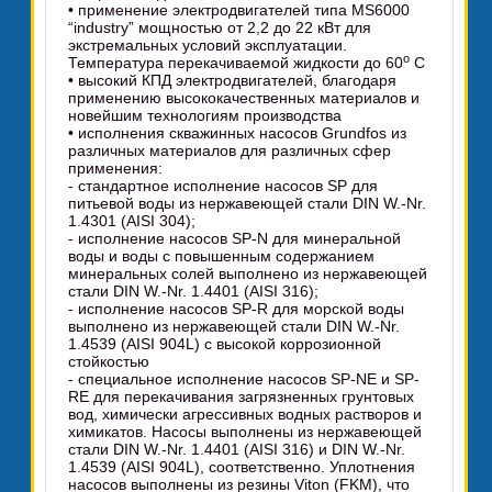
• применение электродвигателей типа MS6000
“industry” мощностью от 2,2 до 22 кВт для
экстремальных условий эксплуатации.
о
Температура перекачиваемой жидкости до 60
С
• высокий КПД электродвигателей, благодаря
применению высококачественных материалов и
новейшим технологиям производства
• исполнения скважинных насосов Grundfos из
различных материалов для различных сфер
применения:
- стандартное исполнение насосов SP для
питьевой воды из нержавеющей стали DIN W.-Nr.
1.4301 (AISI 304);
- исполнение насосов SP-N для минеральной
воды и воды с повышенным содержанием
минеральных солей выполнено из нержавеющей
стали DIN W.-Nr. 1.4401 (AISI 316);
- исполнение насосов SP-R для морской воды
выполнено из нержавеющей стали DIN W.-Nr.
1.4539 (AISI 904L) с высокой коррозионной
стойкостью
- специальное исполнение насосов SP-NE и SP-
RE для перекачивания загрязненных грунтовых
вод, химически агрессивных водных растворов и
химикатов. Насосы выполнены из нержавеющей
стали DIN W.-Nr. 1.4401 (AISI 316) и DIN W.-Nr.
1.4539 (AISI 904L), соответственно. Уплотнения
насосов выполнены из резины Viton (FKM), что