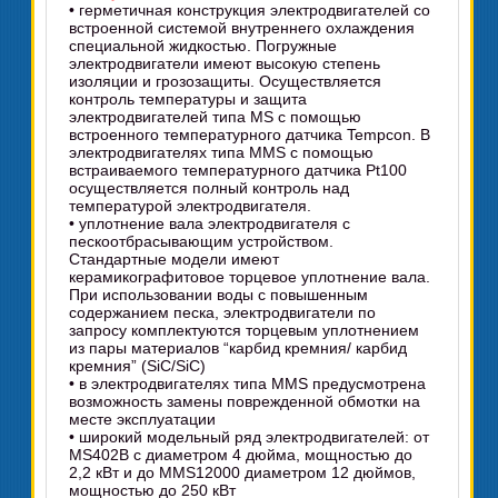
• герметичная конструкция электродвигателей со
встроенной системой внутреннего охлаждения
специальной жидкостью. Погружные
электродвигатели имеют высокую степень
изоляции и грозозащиты. Осуществляется
контроль температуры и защита
электродвигателей типа MS с помощью
встроенного температурного датчика Tempcon. В
электродвигателях типа MMS с помощью
встраиваемого температурного датчика Pt100
осуществляется полный контроль над
температурой электродвигателя.
• уплотнение вала электродвигателя с
пескоотбрасывающим устройством.
Стандартные модели имеют
керамикографитовое торцевое уплотнение вала.
При использовании воды с повышенным
содержанием песка, электродвигатели по
запросу комплектуются торцевым уплотнением
из пары материалов “карбид кремния/ карбид
кремния” (SiC/SiC)
• в электродвигателях типа MMS предусмотрена
возможность замены поврежденной обмотки на
месте эксплуатации
• широкий модельный ряд электродвигателей: от
MS402B с диаметром 4 дюйма, мощностью до
2,2 кВт и до MMS12000 диаметром 12 дюймов,
мощностью до 250 кВт