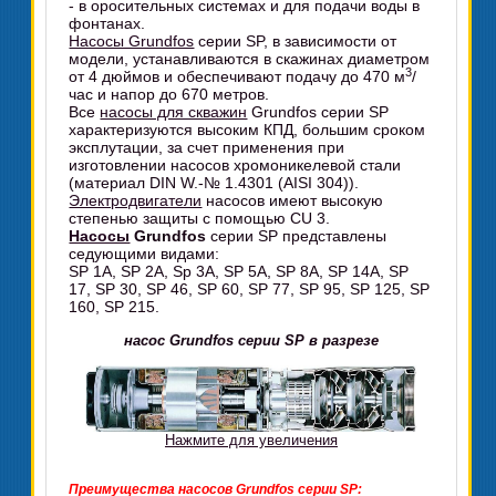
- в оросительных системах и для подачи воды в
фонтанах.
Насосы Grundfos
серии SP, в зависимости от
модели, устанавливаются в скажинах диаметром
3
от 4 дюймов и обеспечивают подачу до 470 м
/
час и напор до 670 метров.
Все
насосы для скважин
Grundfos серии SP
характеризуются высоким КПД, большим сроком
эксплутации, за счет применения при
изготовлении насосов хромоникелевой стали
(материал DIN W.-№ 1.4301 (AISI 304)).
Электродвигатели
насосов имеют высокую
степенью защиты с помощью CU 3.
Насосы
Grundfos
серии SP представлены
седующими видами:
SP 1A, SP 2A, Sp 3A, SP 5A, SP 8A, SP 14A, SP
17, SP 30, SP 46, SP 60, SP 77, SP 95, SP 125, SP
160, SP 215.
насос Grundfos серии SP в разрезе
Нажмите для увеличения
Преимущества насосов Grundfos серии SP: