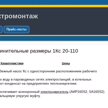
ктромонтаж
Прайс-листы
инительные размеры 1Кс 20-110
Характеристики
Цены
обежный насос Кс с односторонним расположением рабочего
ю воду в пароводяных сетях электростанций, в котельных
т конденсат на предприятиях теплоэнергетики.
беспечивает асинхронный
электродвигатель
(АИР160S2, 5А160S2).
альцевую упругую муфту.