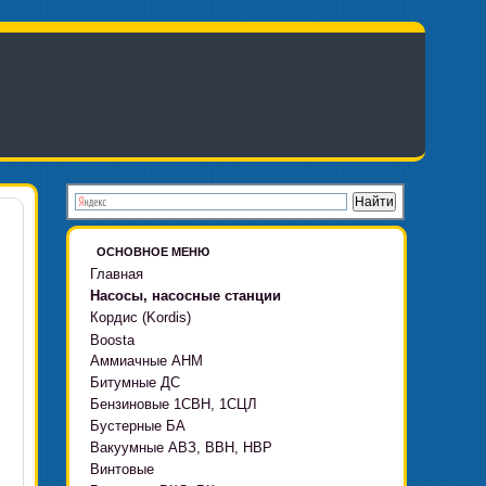
ОСНОВНОЕ МЕНЮ
Главная
Насосы, насосные станции
Кордис (Kordis)
Boosta
Аммиачные АНМ
Boosta-F
Битумные ДС
Boosta-L
Бензиновые 1СВН, 1СЦЛ
Boosta-APD установки
Бустерные БА
Вакуумные АВЗ, ВВН, НВР
Винтовые