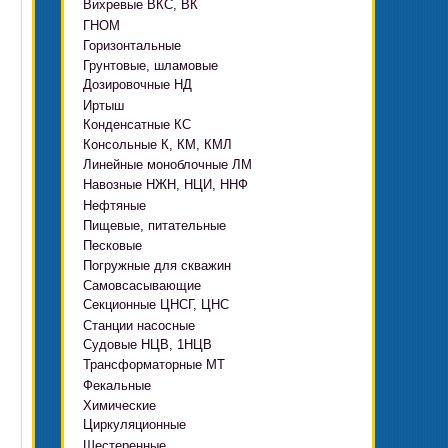
Вихревые ВКС, ВК
ГНОМ
Горизонтальные
Грязевые
Грунтовые, шламовые
Д, 1Д
Ф, Фр
Дозировочные НД
ГРАТ, ГРАК, ГРАР
ЦН
с HMS Control
Иртыш
ВШН
DeLium
Конденсатные КС
ПФ, НФ, ПД
Консольные К, КМ, КМЛ
ЦМЛ
Линейные моноблочные ЛМ
ЦМК
Навозные НЖН, НЦИ, ННФ
Нефтяные
Пищевые, питательные
НВ, НВЕ, НДВ
Песковые
ОНЦ, СНЦ
КМC
Погружные для скважин
П, ПР, ПБ, ПК, ПРВП
ЦВК
4(5,6)НК
Самовсасывающие
ЭЦВ Ливнынасос
ППР, ППК вертикальные
ПЭ
КМХ Адонис
Секционные ЦНСГ, ЦНС
АНС
ЭЦВ Промбурвод
Поршневые на пару
Станции насосные
С-569
2ЭЦВ
Судовые НЦВ, 1НЦВ
СУЗ, HMS Control
С-245
БЦП М
Трансформаторные МТ
Автоматические САУ
Фекальные
CRS
Садовые Ингро CAM
Химические
СПА 4
СМ, 1СМ, 2СМ
Циркуляционные
Х
СД, СДВ
Шестеренные