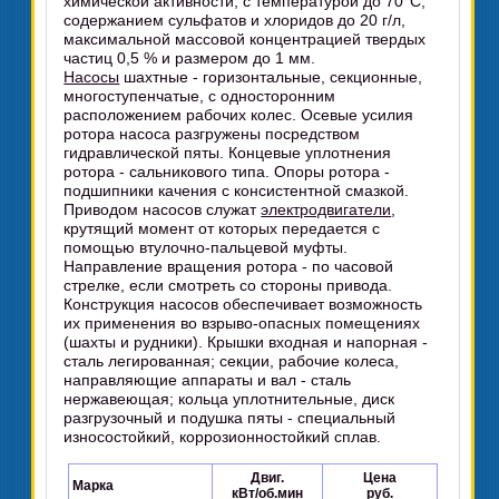
химической активности, с температурой до 70°С,
содержанием сульфатов и хлоридов до 20 г/л,
максимальной массовой концентрацией твердых
частиц 0,5 % и размером до 1 мм.
Насосы
шахтные - горизонтальные, секционные,
многоступенчатые, с односторонним
расположением рабочих колес. Осевые усилия
ротора насоса разгружены посредством
гидравлической пяты. Концевые уплотнения
ротора - сальникового типа. Опоры ротора -
подшипники качения с консистентной смазкой.
Приводом насосов служат
электродвигатели
,
крутящий момент от которых передается с
помощью втулочно-пальцевой муфты.
Направление вращения ротора - по часовой
стрелке, если смотреть со стороны привода.
Конструкция насосов обеспечивает возможность
их применения во взрыво-опасных помещениях
(шахты и рудники). Крышки входная и напорная -
сталь легированная; секции, рабочие колеса,
направляющие аппараты и вал - сталь
нержавеющая; кольца уплотнительные, диск
разгрузочный и подушка пяты - специальный
износостойкий, коррозионностойкий сплав.
Двиг.
Цена
Марка
кВт/об.мин
руб.