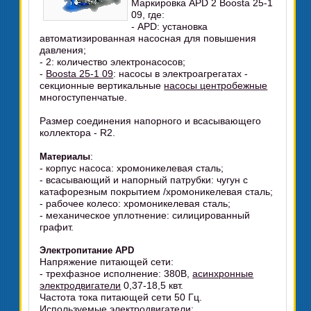
Маркировка APD 2 Boosta 25-1
09, где:
- APD: установка
автоматизированная насосная для повышения
давления;
- 2: количество электронасосов;
-
Boosta 25-1 09
: насосы в электроагрегатах -
секционные вертикальные
насосы центробежные
многоступенчатые.
Размер соединения напорного и всасывающего
коллектора - R2.
:
Материалы
- корпус насоса: хромоникелевая сталь;
- всасывающий и напорный патрубки: чугун с
катафорезным покрытием /хромоникелевая сталь;
- рабочее колесо: хромоникелевая сталь;
- механическое уплотнение: силицированный
графит.
Электропитание APD
Напряжение питающей сети:
- трехфазное исполнение: 380В,
асинхронные
электродвигатели
0,37-18,5 квт.
Частота тока питающей сети 50 Гц.
Используемые
электродвигатели
: