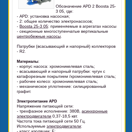
Обозначение APD 2 Boosta 25-
3 05, где:
- APD: установка насосная;
- 2: общее количество электронасосов;
-
Boosta 25-3 05
: применяемые в агрегатах насосы
- секционные многоступенчатые вертикальные
центробежные насосы
.
Патрубки (всасывающий и напорный) коллекторов
- R2.
:
Материалы
- корпус насоса: хромоникелевая сталь;
- всасывающий и напорный патрубки: чугун с
катафорезным покрытием /хромоникелевая сталь;
- рабочее колесо: хромоникелевая сталь;
- механическое уплотнение: силицированный
графит.
Электропитание APD
Напряжение питающей сети:
- трехфазное исполнение: 380В,
асинхронные
электродвигатели
0,37-18,5 квт.
Частота тока питающей сети 50 Гц.
Используемые
электродвигатели
:
- класс изоляции: F: