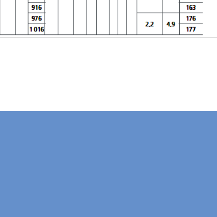
Компания "Электромонтаж"
осква, 5-я улица Соколиной горы, 4