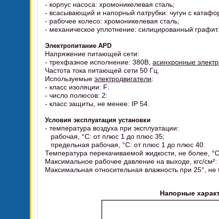
- корпус насоса: хромоникелевая сталь;
- всасывающий и напорный патрубки: чугун с катаф
- рабочее колесо: хромоникелевая сталь;
- механическое уплотнение: силицированный графит.
Электропитание APD
Напряжение питающей сети:
- трехфазное исполнение: 380В,
асинхронные электр
Частота тока питающей сети 50 Гц.
Используемые
электродвигатели
:
- класс изоляции: F:
- число полюсов: 2:
- класс защиты, не менее: IP 54.
Условия эксплуатация установки
- температура воздуха при эксплуатации:
рабочая, °C: от плюс 1 до плюс 35;
предельная рабочая, °C: от плюс 1 до плюс 40.
Температура перекачиваемой жидкости, не более, °C
Максимальное рабочее давление на выходе, кгс/см²: 
Максимальная относительная влажность при 25°, не 
Напорные характ