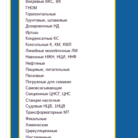
Вихревые ВКС, ВК
ГНОМ
Горизонтальные
Грязевые
Грунтовые, шламовые
Д, 1Д
Ф, Фр
Дозировочные НД
ГРАТ, ГРАК, ГРАР
ЦН
с HMS Control
Иртыш
ВШН
DeLium
Конденсатные КС
ПФ, НФ, ПД
Консольные К, КМ, КМЛ
ЦМЛ
Линейные моноблочные ЛМ
ЦМК
Навозные НЖН, НЦИ, ННФ
Нефтяные
Пищевые, питательные
НВ, НВЕ, НДВ
Песковые
ОНЦ, СНЦ
КМC
Погружные для скважин
П, ПР, ПБ, ПК, ПРВП
ЦВК
4(5,6)НК
Самовсасывающие
ЭЦВ Ливнынасос
ППР, ППК вертикальные
ПЭ
КМХ Адонис
Секционные ЦНСГ, ЦНС
АНС
ЭЦВ Промбурвод
Поршневые на пару
Станции насосные
С-569
2ЭЦВ
Судовые НЦВ, 1НЦВ
СУЗ, HMS Control
С-245
БЦП М
Трансформаторные МТ
Автоматические САУ
Фекальные
CRS
Садовые Ингро CAM
Химические
СПА 4
СМ, 1СМ, 2СМ
Циркуляционные
Х
СД, СДВ
Шестеренные