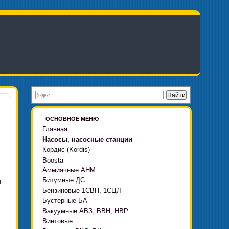
ОСНОВНОЕ МЕНЮ
Главная
Насосы, насосные станции
Кордис (Kordis)
Boosta
Аммиачные АНМ
Boosta-F
Битумные ДС
й
Boosta-L
Бензиновые 1СВН, 1СЦЛ
Boosta-APD установки
Бустерные БА
Вакуумные АВЗ, ВВН, НВР
Винтовые