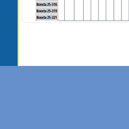
Торговая 
105118, Россия, М