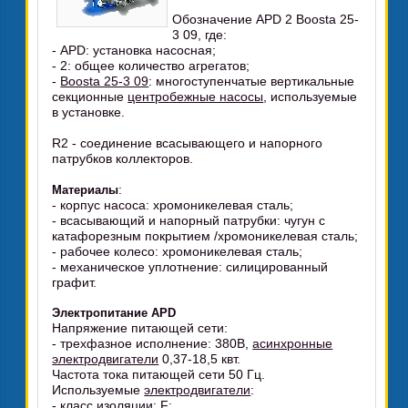
Обозначение APD 2 Boosta 25-
3 09, где:
- APD: установка насосная;
- 2: общее количество агрегатов;
-
Boosta 25-3 09
: многоступенчатые вертикальные
секционные
центробежные насосы
, используемые
в установке.
R2 - соединение всасывающего и напорного
патрубков коллекторов.
:
Материалы
- корпус насоса: хромоникелевая сталь;
- всасывающий и напорный патрубки: чугун с
катафорезным покрытием /хромоникелевая сталь;
- рабочее колесо: хромоникелевая сталь;
- механическое уплотнение: силицированный
графит.
Электропитание APD
Напряжение питающей сети:
- трехфазное исполнение: 380В,
асинхронные
электродвигатели
0,37-18,5 квт.
Частота тока питающей сети 50 Гц.
Используемые
электродвигатели
:
- класс изоляции: F: