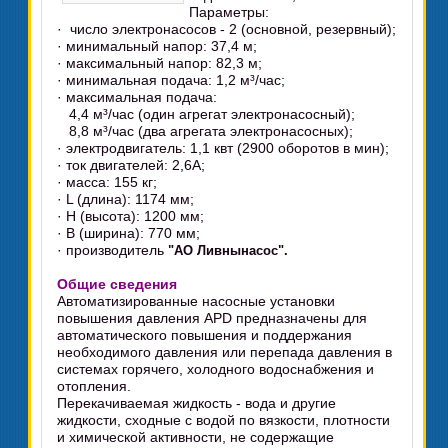
Параметры:
· число электронасосов - 2 (основной, резервный);
· минимальный напор: 37,4 м;
· максимальный напор: 82,3 м;
· минимальная подача: 1,2 м³/час;
· максимальная подача:
4,4 м³/час (один агрегат электронасосный);
8,8 м³/час (два агрегата электронасосных);
· электродвигатель: 1,1 квт (2900 оборотов в мин);
· ток двигателей: 2,6А;
· масса: 155 кг;
· L (длина): 1174 мм;
· H (высота): 1200 мм;
· B (ширина): 770 мм;
· производитель
"АО Ливнынасос".
Общие сведения
Автоматизированные насосные установки
повышения давления APD предназначены для
автоматического повышения и поддержания
необходимого давления или перепада давления в
системах горячего, холодного водоснабжения и
отопления.
Перекачиваемая жидкость - вода и другие
жидкости, сходные с водой по вязкости, плотности
и химической активности, не содержащие