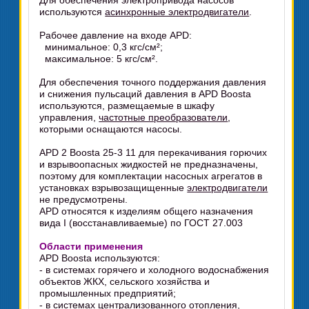
Для обеспечения электропривода насосов
используются
асинхронные электродвигатели
.
Рабочее давление на входе APD:
минимальное: 0,3 кгс/см²;
максимальное: 5 кгс/см².
Для обеспечения точного поддержания давления
и снижения пульсаций давления в APD Boosta
используются, размещаемые в шкафу
управления,
частотные преобразователи
,
которыми оснащаются насосы.
APD 2 Boosta 25-3 11 для перекачивания горючих
и взрывоопасных жидкостей не предназначены,
поэтому для комплектации насосных агрегатов в
установках взрывозащищенные
электродвигатели
не предусмотрены.
APD относятся к изделиям общего назначения
вида I (восстанавливаемые) по ГОСТ 27.003
Области применения
APD Boosta используются:
- в системах горячего и холодного водоснабжения
объектов ЖКХ, сельского хозяйства и
промышленных предприятий;
- в системах централизованного отопления,