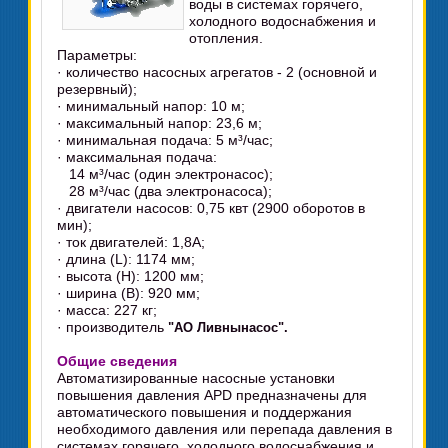
воды в системах горячего,
холодного водоснабжения и
отопления.
Параметры:
· количество насосных агрегатов - 2 (основной и
резервный);
· минимальный напор: 10 м;
· максимальный напор: 23,6 м;
· минимальная подача: 5 м³/час;
· максимальная подача:
14 м³/час (один электронасос);
28 м³/час (два электронасоса);
· двигатели насосов: 0,75 квт (2900 оборотов в
мин);
· ток двигателей: 1,8А;
· длина (L): 1174 мм;
· высота (H): 1200 мм;
· ширина (B): 920 мм;
· масса: 227 кг;
· производитель
"АО Ливнынасос".
Общие сведения
Автоматизированные насосные установки
повышения давления APD предназначены для
автоматического повышения и поддержания
необходимого давления или перепада давления в
системах горячего, холодного водоснабжения и