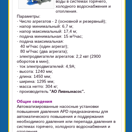
воды в системах горячего,
холодного водоснабжения и
отопления.
Параметры:
· Число агрегатов - 2 (основной и резервный);
· напор минимальный: 6,7 м;
· напор максимальный: 17,4 м;
· подача минимальная: 15 м³/час;
· подача максимальная:
40 м³/час (один агрегат);
80 м³/час (два агрегата);
· электродвигатели агрегатов: 2,2 квт (2900
оборотов в мин);
· ток электродвигателей: 4,9А;
· высота: 1240 мм;
· длина: 1450 мм;
· ширина: 1295 мм;
· масса нетто: 304 кг;
· производитель
"АО Ливнынасос".
Общие сведения
Автоматизированные насосные установки
повышения давления APD предназначены для
автоматического повышения и поддержания
необходимого давления или перепада давления в
системах горячего, холодного водоснабжения и
отопления.