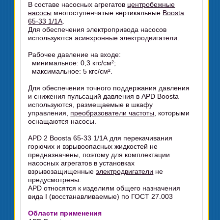
В составе насосных агрегатов
центробежные
насосы
многоступенчатые вертикальные
Boosta
65-33 1/1А
.
Для обеспечения электропривода насосов
используются
асинхронные электродвигатели
.
Рабочее давление на входе:
минимальное: 0,3 кгс/см²;
максимальное: 5 кгс/см².
Для обеспечения точного поддержания давления
и снижения пульсаций давления в APD Boosta
используются, размещаемые в шкафу
управления,
преобразователи частоты
, которыми
оснащаются насосы.
APD 2 Boosta 65-33 1/1А для перекачивания
горючих и взрывоопасных жидкостей не
предназначены, поэтому для комплектации
насосных агрегатов в установках
взрывозащищенные
электродвигатели
не
предусмотрены.
APD относятся к изделиям общего назначения
вида I (восстанавливаемые) по ГОСТ 27.003
Области применения