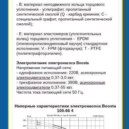
- В: материал неподвижного кольца торцового
уплотнения - углеграфит, пропитанный
синтетической смолой (Q - карбид кремния; С -
специальный графит, пропитанный синтетической
смолой);
- Е: материал эластомеров (уплотнительных
колец) торцового уплотнения - EPDM
(этиленпропилендиеновый каучук) стандартное
исполнение; V - FPM (фторкаучук); Т - PТFЕ
(политетрафторэтилен).
Электропитание электронасоса Boosta
Напряжение питающей сети:
- однофазное исполнение: 220В, асинхронные
электродвигатели
0,37-3,0 квт;
- трехфазное исполнение: 380В,
асинхронные
электродвигатели
0,37-55 квт.
Частота тока питающей сети 50 Гц.
Напорные характеристики электронасоса Boosta
100-66 4