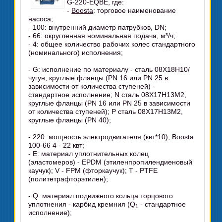
G-220-EQBE, где:
-
Boosta
: торговое наименование
насоса;
- 100: внутренний диаметр патрубков, DN;
- 66: округленная номинальная подача, м³/ч;
- 4: общее количество рабочих колес стандартного
(номинального) исполнения;
- G: исполнение по материалу - сталь 08Х18Н10/
чугун, круглые фланцы (PN 16 или PN 25 в
зависимости от количества ступеней) -
стандартное исполнение; N сталь 08Х17Н13М2,
круглые фланцы (PN 16 или PN 25 в зависимости
от количества ступеней); P сталь 08Х17Н13М2,
круглые фланцы (PN 40);
- 220: мощность электродвигателя (квт*10), Boosta
100-66 4 - 22 квт;
- Е: материал уплотнительных колец
(эластомеров) - EPDM (этиленпропилендиеновый
каучук); V - FPM (фторкаучук); Т - PТFЕ
(политетрафторэтилен);
- Q: материал подвижного кольца торцового
уплотнения - карбид кремния (Q
- стандартное
1
исполнение);