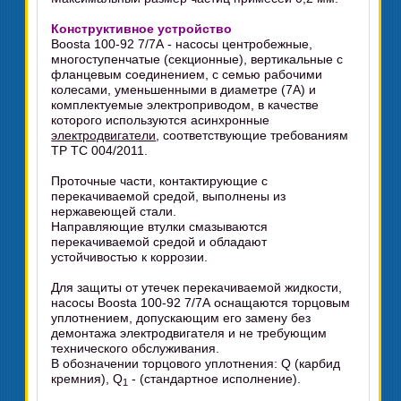
Конструктивное устройство
Boosta 100-92 7/7А - насосы центробежные,
многоступенчатые (секционные), вертикальные с
фланцевым соединением, с семью рабочими
колесами, уменьшенными в диаметре (7А) и
комплектуемые электроприводом, в качестве
которого используются асинхронные
электродвигатели
, соответствующие требованиям
ТР ТС 004/2011.
Проточные части, контактирующие с
перекачиваемой средой, выполнены из
нержавеющей стали.
Направляющие втулки смазываются
перекачиваемой средой и обладают
устойчивостью к коррозии.
Для защиты от утечек перекачиваемой жидкости,
насосы Boosta 100-92 7/7А оснащаются торцовым
уплотнением, допускающим его замену без
демонтажа электродвигателя и не требующим
технического обслуживания.
В обозначении торцового уплотнения: Q (карбид
кремния), Q
- (стандартное исполнение).
1