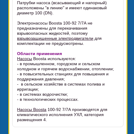
Патрубки насоса (всасывающий и напорный)
расположены "в линию" и имеют одинаковый
диаметр 100 (DN).
Электронасосы Boosta 100-92 7/7А не
предназначены для перекачивания
взрывоопасных жидкостей, поэтому
взрывозащищенные электродвигатели
для
комплектации не предусмотрены.
Области применения
Насосы
Boosta используются:
- в промышленном, городском и сельском
холодном и горячем водоснабжении, отоплении;
- в повысительных станциях для повышения и
поддержания давления;
- в сельском хозяйстве в системах полива и
ирригации;
- в системах водоочистки;
- в технологических процессах.
Насосы Boosta
100-92 7/7А производятся для
климатического исполнения УХЛ, категория
размещения 4.