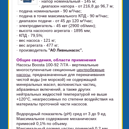
· напор номинальный - 145 м;
· диапазон напора - от 216,8 до 96,7 м;
· подача номинальная - 90 м³/час;
· подача в точке максимального КПД - 90 м³/час;
· диапазон подачи - от 45 до 120 м³/час;
· электродвигатель - 45 квт (2900 об/мин);
· высота насосного агрегата - 1895 мм;
· КПД - 79,5%;
· вес насоса - 121 кг;
· вес агрегата - 477 кг;
· производитель
"АО Ливнынасос".
Общие сведения, области применения
Насосы Boosta 100-92 7/7А - вертикальные
многоступенчатые секционные
центробежные
насосы
, предназначенные для перекачивания
чистой воды (не морской) не содержащей
минеральных масел, волокнистых частиц,
абразивных включений, а также других
нейтральных жидкостей температурой не выше
+120°C, неагрессивных по степени воздействия на
материалы проточной части насосов.
Водородный показатель (pH) сред от 3 до 9 ед.
Максимальное содержание механических
примесей 0,1% по объему.
Максимальный размер частиц примесей 0,2 мм.