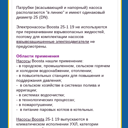
Патрубки (всасывающий и напорный) насоса
располагаются "в линию" и имеют одинаковый
диаметр 25 (DN).
Электронасосы Boosta 25-1 19 не используются
при перекачивании взрывоопасных жидкостей,
поэтому для комплектации насосов
взрывозащищенные электродвигатели
не
предусмотрены.
Области применения
Насосы
Boosta нашли применение:
- в городском, промышленном, сельском горячем
и холодном водоснабжении, отоплении;
- в повысительных станциях для повышения и
поддержания давления;
- в сельском хозяйстве в системах полива и
ирригации;
- в системах водоочистки;
- в технологических процессах;
- в пожаротушении;
- в питание паровых котлов в котельных.
Насосы Boosta
25-1 19 выпускаются в
климатическом исполнении УХЛ, категории