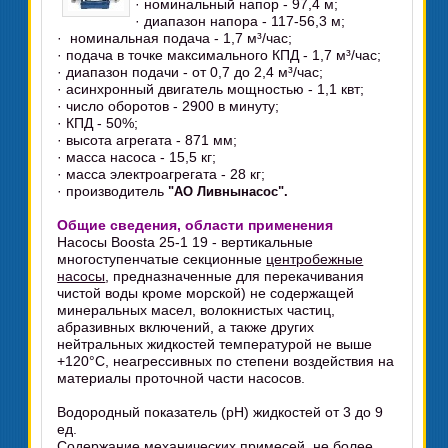
· номинальный напор - 97,4 м;
· диапазон напора - 117-56,3 м;
· номинальная подача - 1,7 м³/час;
· подача в точке максимального КПД - 1,7 м³/час;
· диапазон подачи - от 0,7 до 2,4 м³/час;
· асинхронный двигатель мощностью - 1,1 квт;
· число оборотов - 2900 в минуту;
· КПД - 50%;
· высота агрегата - 871 мм;
· масса насоса - 15,5 кг;
· масса электроагрегата - 28 кг;
· производитель
"АО Ливнынасос".
Общие сведения, области применения
Насосы Boosta 25-1 19 - вертикальные
многоступенчатые секционные
центробежные
насосы
, предназначенные для перекачивания
чистой воды кроме морской) не содержащей
минеральных масел, волокнистых частиц,
абразивных включений, а также других
нейтральных жидкостей температурой не выше
+120°C, неагрессивных по степени воздействия на
материалы проточной части насосов.
Водородный показатель (pH) жидкостей от 3 до 9
ед.
Содержание механических примесей, не более