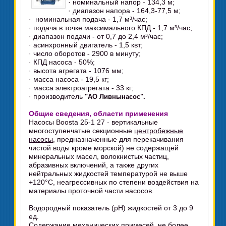
· номинальный напор - 134,3 м;
· диапазон напора - 164,3-77,5 м;
· номинальная подача - 1,7 м³/час;
· подача в точке максимального КПД - 1,7 м³/час;
· диапазон подачи - от 0,7 до 2,4 м³/час;
· асинхронный двигатель - 1,5 квт;
· число оборотов - 2900 в минуту;
· КПД насоса - 50%;
· высота агрегата - 1076 мм;
· масса насоса - 19,5 кг;
· масса электроагрегата - 33 кг;
· производитель
"АО Ливнынасос".
Общие сведения, области применения
Насосы Boosta 25-1 27 - вертикальные
многоступенчатые секционные
центробежные
насосы
, предназначенные для перекачивания
чистой воды кроме морской) не содержащей
минеральных масел, волокнистых частиц,
абразивных включений, а также других
нейтральных жидкостей температурой не выше
+120°C, неагрессивных по степени воздействия на
материалы проточной части насосов.
Водородный показатель (pH) жидкостей от 3 до 9
ед.
Содержание механических примесей, не более