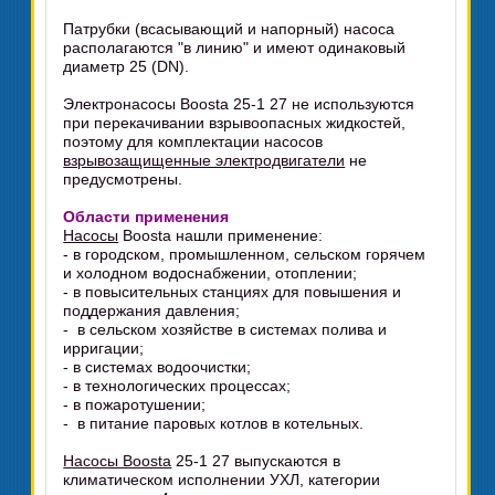
Патрубки (всасывающий и напорный) насоса
располагаются "в линию" и имеют одинаковый
диаметр 25 (DN).
Электронасосы Boosta 25-1 27 не используются
при перекачивании взрывоопасных жидкостей,
поэтому для комплектации насосов
взрывозащищенные электродвигатели
не
предусмотрены.
Области применения
Насосы
Boosta нашли применение:
- в городском, промышленном, сельском горячем
и холодном водоснабжении, отоплении;
- в повысительных станциях для повышения и
поддержания давления;
- в сельском хозяйстве в системах полива и
ирригации;
- в системах водоочистки;
- в технологических процессах;
- в пожаротушении;
- в питание паровых котлов в котельных.
Насосы Boosta
25-1 27 выпускаются в
климатическом исполнении УХЛ, категории