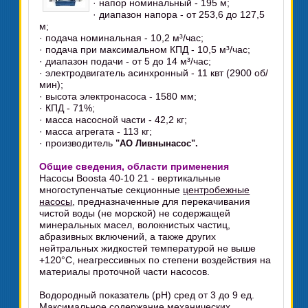
· напор номинальный - 195 м;
· диапазон напора - от 253,6 до 127,5
м;
· подача номинальная - 10,2 м³/час;
· подача при максимальном КПД - 10,5 м³/час;
· диапазон подачи - от 5 до 14 м³/час;
· электродвигатель асинхронный - 11 квт (2900 об/
мин);
· высота электронасоса - 1580 мм;
· КПД - 71%;
· масса насосной части - 42,2 кг;
· масса агрегата - 113 кг;
· производитель
"АО Ливнынасос".
Общие сведения, области применения
Насосы Boosta 40-10 21 - вертикальные
многоступенчатые секционные
центробежные
насосы
, предназначенные для перекачивания
чистой воды (не морской) не содержащей
минеральных масел, волокнистых частиц,
абразивных включений, а также других
нейтральных жидкостей температурой не выше
+120°C, неагрессивных по степени воздействия на
материалы проточной части насосов.
Водородный показатель (pH) сред от 3 до 9 ед.
Максимальное содержание механических