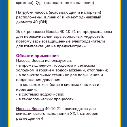
кремния), Q
- (стандартное исполнение).
1
Патрубки насоса (всасывающий и напорный)
расположены "в линию" и имеют одинаковый
диаметр 40 (DN).
Электронасосы Boosta 40-10 21 не предназначены
для перекачивания взрывоопасных жидкостей,
поэтому
взрывозащищенные электродвигатели
для комплектации не предусмотрены.
Области применения
Насосы
Boosta используются:
- в промышленном, городском и сельском
холодном и горячем водоснабжении, отоплении;
- в повысительных станциях для повышения и
поддержания давления;
- в сельском хозяйстве в системах полива и
ирригации;
- в системах водоочистки;
- в технологических процессах.
Насосы Boosta
40-10 21 производятся для
климатического исполнения УХЛ, категория
размещения 4.