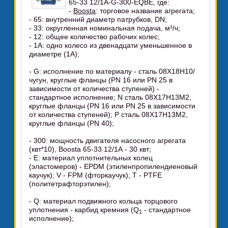
65-33 12/1А-G-300-EQBE, где:
-
Boosta
: торговое название агрегата;
- 65: внутренний диаметр патрубков, DN;
- 33: округленная номинальная подача, м³/ч;
- 12: общее количество рабочих колес;
- 1А: одно колесо из двенадцати уменьшенное в
диаметре (1А);
- G: исполнение по материалу - сталь 08Х18Н10/
чугун, круглые фланцы (PN 16 или PN 25 в
зависимости от количества ступеней) -
стандартное исполнение; N сталь 08Х17Н13М2,
круглые фланцы (PN 16 или PN 25 в зависимости
от количества ступеней); P сталь 08Х17Н13М2,
круглые фланцы (PN 40);
- 300: мощность двигателя насосного агрегата
(квт*10), Boosta 65-33 12/1А - 30 квт;
- Е: материал уплотнительных колец
(эластомеров) - EPDM (этиленпропилендиеновый
каучук); V - FPM (фторкаучук); Т - PТFЕ
(политетрафторэтилен);
- Q: материал подвижного кольца торцового
уплотнения - карбид кремния (Q
- стандартное
1
исполнение);