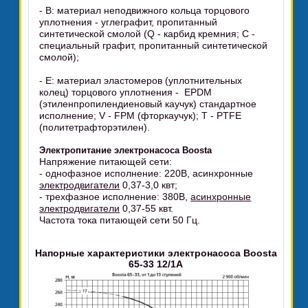
- В: материал неподвижного кольца торцового
уплотнения - углеграфит, пропитанный
синтетической смолой (Q - карбид кремния; С -
специальный графит, пропитанный синтетической
смолой);
- Е: материал эластомеров (уплотнительных
колец) торцового уплотнения - EPDM
(этиленпропилендиеновый каучук) стандартное
исполнение; V - FPM (фторкаучук); Т - PТFЕ
(политетрафторэтилен).
Электропитание электронасоса Boosta
Напряжение питающей сети:
- однофазное исполнение: 220В, асинхронные
электродвигатели
0,37-3,0 квт;
- трехфазное исполнение: 380В,
асинхронные
электродвигатели
0,37-55 квт.
Частота тока питающей сети 50 Гц.
Напорные характеристики электронасоса Boosta
65-33 12/1А