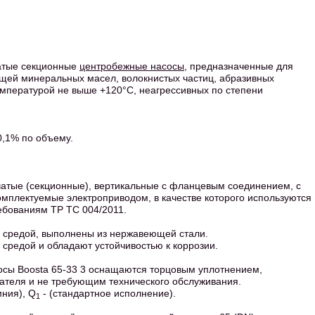
чатые секционные
центробежные насосы
, предназначенные для
ащей минеральных масел, волокнистых частиц, абразивных
емпературой не выше +120°C, неагрессивных по степени
,1% по объему.
чатые (секционные), вертикальные с фланцевым соединением, с
мплектуемые электроприводом, в качестве которого используются
ебованиям ТР ТС 004/2011.
 средой, выполнены из нержавеющей стали.
редой и обладают устойчивостью к коррозии.
сосы Boosta 65-33 3 оснащаются торцовым уплотнением,
ателя и не требующим технического обслуживания.
мния), Q
- (стандартное исполнение).
1