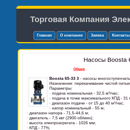
Торговая Компания Эле
Главная
О компании
Заявка
Контакты
Насосы Boosta 
Общее
Boosta 65-33 3
- насосы многоступенчат
Назначение: перекачивание чистой питье
Параметры:
· подача номинальная - 32,5 м³/час;
· подача в точке максимального КПД - 31 
· диапазон подачи - от 15 до 40 м³/час;
· напор номинальный - 55 м;
· диапазон напора - 71,5-44,6 м;
· двигатель - 7,5 квт (2900 об/мин);
· высота электроагрегата - 1026 мм;
· КПД - 77%;