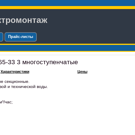
ктромонтаж
Прайс-листы
65-33 3 многоступенчатые
Характеристики
Цены
ые секционные.
вой и технической воды.
м³/час;