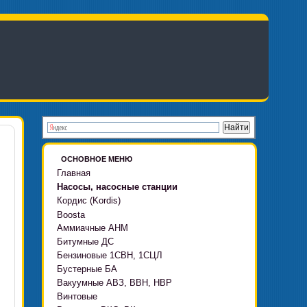
ОСНОВНОЕ МЕНЮ
Главная
Насосы, насосные станции
Кордис (Kordis)
Boosta
Аммиачные АНМ
Boosta-F
Битумные ДС
Boosta-L
Бензиновые 1СВН, 1СЦЛ
Boosta-APD установки
Бустерные БА
Вакуумные АВЗ, ВВН, НВР
Винтовые