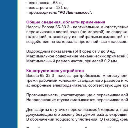
· вес насоса - 65 кг;
· вес агрегата - 121 кг;
· производитель
"АО Ливнынасос".
Общие сведения, области применения
Насосы Boosta 65-33 3 - вертикальные многоступен
перекачивания чистой воды (не морской) не содерж
включений, а также других нейтральных жидкостей т
воздействия на материалы проточной части насосов.
Водородный показатель (pH) сред от 3 до 9 ед.
Максимальное содержание механических примесей 0
Максимальный размер частиц примесей 0,2 мм.
Конструктивное устройство
Boosta 65-33 3 - насосы центробежные, многоступен
тремя рабочими колесами стандартного размера и ко
асинхронные
электродвигатели
, соответствующие тр
Проточные части, контактирующие с перекачиваемой
Направляющие втулки смазываются перекачиваемой с
Для защиты от утечек перекачиваемой жидкости, на
допускающим его замену без демонтажа электродвиг
В обозначении торцового уплотнения: Q (карбид кре