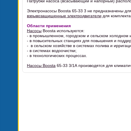
Патрубки насоса (всасывающий и напорный) располо
Электронасосы Boosta 65-33 3 не предназначены дл
взрывозащищенные электродвигатели
для комплекта
Области применения
Насосы
Boosta используются:
- в промышленном, городском и сельском холодном 
- в повысительных станциях для повышения и подде
- в сельском хозяйстве в системах полива и ирригац
- в системах водоочистки;
- в технологических процессах.
Насосы Boosta
65-33 3/1А производятся для климати