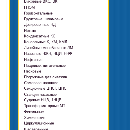
Вихревые ВКС, ВК
ГНОМ
Горизонтальные
Грязевые
Грунтовые, шламовые
Д, 1Д
Ф, Фр
Дозировочные НД
ГРАТ, ГРАК, ГРАР
ЦН
с HMS Control
Иртыш
ВШН
DeLium
Конденсатные КС
ПФ, НФ, ПД
Консольные К, КМ, КМЛ
ЦМЛ
Линейные моноблочные ЛМ
ЦМК
Навозные НЖН, НЦИ, ННФ
Нефтяные
Пищевые, питательные
НВ, НВЕ, НДВ
Песковые
ОНЦ, СНЦ
КМC
Погружные для скважин
П, ПР, ПБ, ПК, ПРВП
ЦВК
4(5,6)НК
Самовсасывающие
ЭЦВ Ливнынасос
ППР, ППК вертикальные
ПЭ
КМХ Адонис
Секционные ЦНСГ, ЦНС
АНС
ЭЦВ Промбурвод
Поршневые на пару
Станции насосные
С-569
2ЭЦВ
Судовые НЦВ, 1НЦВ
СУЗ, HMS Control
С-245
БЦП М
Трансформаторные МТ
Автоматические САУ
Фекальные
CRS
Садовые Ингро CAM
Химические
СПА 4
СМ, 1СМ, 2СМ
Циркуляционные
Х
СД, СДВ
Шестеренные