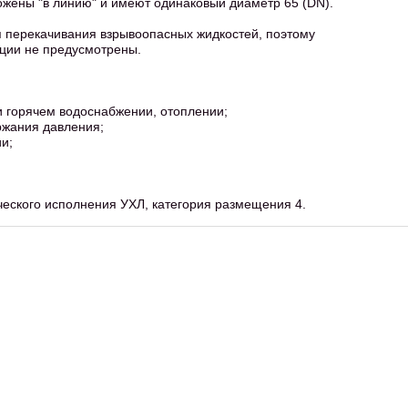
жены "в линию" и имеют одинаковый диаметр 65 (DN).
я перекачивания взрывоопасных жидкостей, поэтому
ции не предусмотрены.
и горячем водоснабжении, отоплении;
ржания давления;
ии;
ческого исполнения УХЛ, категория размещения 4.