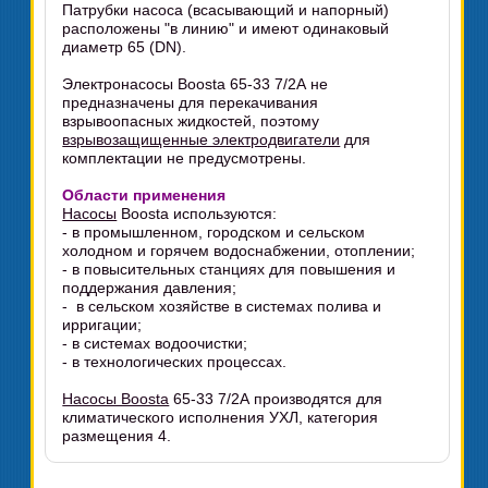
Патрубки насоса (всасывающий и напорный)
расположены "в линию" и имеют одинаковый
диаметр 65 (DN).
Электронасосы Boosta 65-33 7/2А не
предназначены для перекачивания
взрывоопасных жидкостей, поэтому
взрывозащищенные электродвигатели
для
комплектации не предусмотрены.
Области применения
Насосы
Boosta используются:
- в промышленном, городском и сельском
холодном и горячем водоснабжении, отоплении;
- в повысительных станциях для повышения и
поддержания давления;
- в сельском хозяйстве в системах полива и
ирригации;
- в системах водоочистки;
- в технологических процессах.
Насосы Boosta
65-33 7/2А производятся для
климатического исполнения УХЛ, категория
размещения 4.