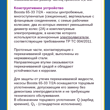
Конструктивное устройство
Boosta 65-33 7/2А - насосы центробежные,
многоступенчатые (секционные), вертикальные с
фланцевым соединением, с семью рабочими
колесами, два из которых имееют уменьшенный
диаметр колес (2А) и комплектуемые
электроприводом, в качестве которого
используются асинхронные
электродвигатели
,
соответствующие требованиям ТР ТС 004/2011.
Проточные части, контактирующие с
перекачиваемой средой, выполнены из
нержавеющей стали.
Направляющие втулки смазываются
перекачиваемой средой и обладают
устойчивостью к коррозии.
Для защиты от утечек перекачиваемой жидкости,
насосы Boosta 65-33 7/2А оснащаются торцовым
уплотнением, допускающим его замену без
демонтажа электродвигателя и не требующим
технического обслуживания.
В обозначении торцового уплотнения: Q (карбид
кремния), Q
- (стандартное исполнение).
1