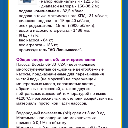
· напор номинальный - 121,5 м;
· диапазон напора - 156-98,2 м;
· подача номинальная - 32,5 м³/час;
· подача в точке максимального КПД - 31 м³/час;
· диапазон подачи - от 15 до 40 м³/час;
· электродвигатель - 15 квт (2900 об/мин);
· высота насосного агрегата - 1488 мм;
· КПД - 77%;
· вес насоса - 84 кг;
· вес агрегата - 186 кг;
· производитель
"АО Ливнынасос".
Общие сведения, области применения
Насосы Boosta 65-33 7/2А - вертикальные
многоступенчатые секционные
центробежные
насосы
, предназначенные для перекачивания
чистой воды (не морской) не содержащей
минеральных масел, волокнистых частиц,
абразивных включений, а также других
нейтральных жидкостей температурой не выше
+120°C, неагрессивных по степени воздействия на
материалы проточной части насосов.
Водородный показатель (pH) сред от 3 до 9 ед.
Максимальное содержание механических
примесей 0,1% по объему.
Максимальный размер частиц примесей 0,2 мм.