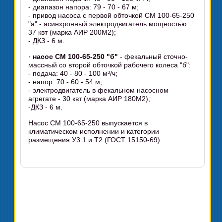
- диапазон напора: 79 - 70 - 67 м;
- привод насоса с первой обточкой СМ 100-65-250
"а" -
асинхронный электродвигатель
мощностью
37 квт (марка АИР 200М2);
- ДКЗ - 6 м.
·
насос СМ 100-65-250 "б"
- фекальный сточно-
массный со второй обточкой рабочего колеса "б":
- подача: 40 - 80 - 100 м³/ч;
- напор: 70 - 60 - 54 м;
- электродвигатель в фекальном насосном
агрегате - 30 квт (марка АИР 180М2);
-ДКЗ - 6 м.
Насос СМ 100-65-250 выпускается в
климатическом исполнении и категории
размещения У3.1 и Т2 (ГОСТ 15150-69).