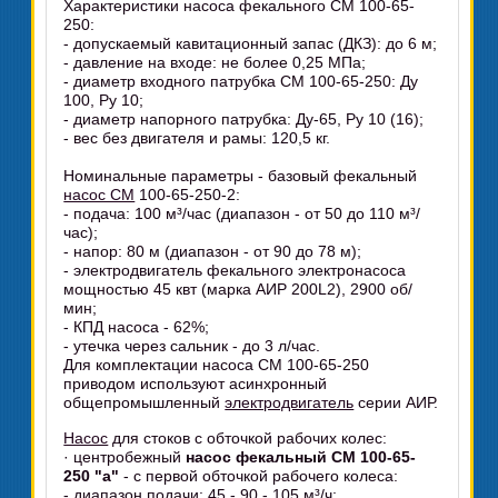
Характеристики насоса фекального СМ 100-65-
250:
- допускаемый кавитационный запас (ДКЗ): до 6 м;
- давление на входе: не более 0,25 МПа;
- диаметр входного патрубка СМ 100-65-250: Ду
100, Ру 10;
- диаметр напорного патрубка: Ду-65, Ру 10 (16);
- вес без двигателя и рамы: 120,5 кг.
Номинальные параметры - базовый фекальный
насос СМ
100-65-250-2:
- подача: 100 м³/час (диапазон - от 50 до 110 м³/
час);
- напор: 80 м (диапазон - от 90 до 78 м);
- электродвигатель фекального электронасоса
мощностью 45 квт (марка АИР 200L2), 2900 об/
мин;
- КПД насоса - 62%;
- утечка через сальник - до 3 л/час.
Для комплектации насоса СМ 100-65-250
приводом используют асинхронный
общепромышленный
электродвигатель
серии АИР.
Насос
для стоков с обточкой рабочих колес:
· центробежный
насос фекальный СМ 100-65-
250 "а"
- с первой обточкой рабочего колеса:
- диапазон подачи: 45 - 90 - 105 м³/ч;