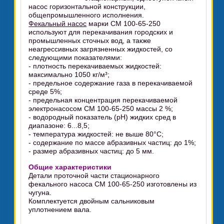
насос горизонтальной конструкции,
общепромышленного исполнения.
Фекальный насос
марки СМ 100-65-250
используют для перекачивания городских и
промышленных сточных вод, а также
неагрессивных загрязненных жидкостей, со
следующими показателями:
- плотность перекачиваемых жидкостей:
максимально 1050 кг/м³;
- предельное содержание газа в перекачиваемой
среде 5%;
- предельная концентрация перекачиваемой
электронасосом СМ 100-65-250 массы 2 %;
- водородный показатель (рН) жидких сред в
диапазоне: 6...8,5;
- температура жидкостей: не выше 80°C;
- содержание по массе абразивных частиц: до 1%;
- размер абразивных частиц: до 5 мм.
Общие характеристики
Детали проточной части стационарного
фекального насоса СМ 100-65-250 изготовлены из
чугуна.
Комплектуется двойным сальниковым
уплотнением вала.