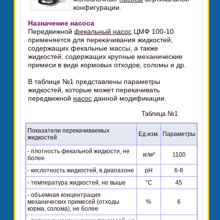
конфигурации.
Назначение насоса
Передвижной
фекальный насос
ЦМФ 100-10
применяется для перекачивания жидкостей,
содержащих фекальные массы, а также
жидкостей, содержащих крупные механические
примеси в виде кормовых отходов, соломы и др.
В таблице №1 представлены параметры
жидкостей, которые может перекачивать
передвижной
насос
данной модификации.
Таблица №1
Показатели перекачиваемых
Ед.изм.
Параметры
жидкостей
- плотность фекальной жидкости, не
кг/м³
1100
более
- кислотность жидкостей, в диапазоне
pH
6-8
- температура жидкостей, не выше
°C
45
- объемная концентрация
механических примесей (отходы
%
6
корма, солома), не более