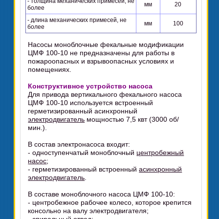
- толщина механических примесей, не
мм
20
более
- длина механических примесей, не
мм
100
более
Насосы моноблочные фекальные модификации
ЦМФ 100-10 не предназначены для работы в
пожароопасных и взрывоопасных условиях и
помещениях.
Конструктивное устройство насоса
Для привода вертикального фекального насоса
ЦМФ 100-10 используется встроенный
герметизированный асинхронный
электродвигатель
мощностью 7,5 квт (3000 об/
мин.).
В состав электронасоса входит:
- одноступенчатый моноблочный
центробежный
насос
;
- герметизированный встроенный
асинхронный
электродвигатель
.
В составе моноблочного насоса ЦМФ 100-10:
- центробежное рабочее колесо, которое крепится
консольно на валу электродвигателя;