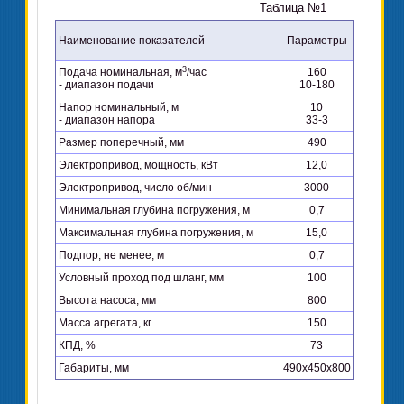
Таблица №1
Наименование показателей
Параметры
3
Подача номинальная, м
/час
160
- диапазон подачи
10-180
Напор номинальный, м
10
- диапазон напора
33-3
Размер поперечный, мм
490
Электропривод, мощность, кВт
12,0
Электропривод, число об/мин
3000
Минимальная глубина погружения, м
0,7
Максимальная глубина погружения, м
15,0
Подпор, не менее, м
0,7
Условный проход под шланг, мм
100
Высота насоса, мм
800
Масса агрегата, кг
150
КПД, %
73
Габариты, мм
490х450х800