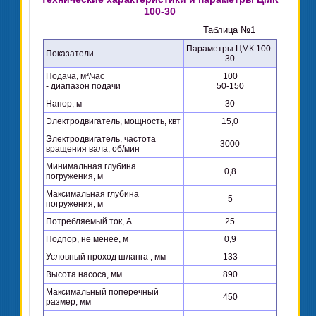
100-30
Таблица №1
Параметры ЦМК 100-
Показатели
30
Подача, м³/час
100
- диапазон подачи
50-150
Напор, м
30
Электродвигатель, мощность, квт
15,0
Электродвигатель, частота
3000
вращения вала, об/мин
Минимальная глубина
0,8
погружения, м
Максимальная глубина
5
погружения, м
Потребляемый ток, А
25
Подпор, не менее, м
0,9
Условный проход шланга , мм
133
Высота насоса, мм
890
Максимальный поперечный
450
размер, мм