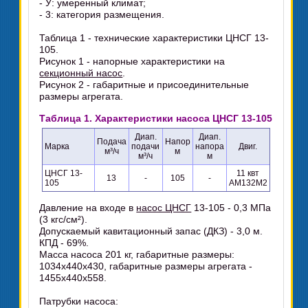
- У: умеренный климат;
- 3: категория размещения.
Таблица 1 - технические характеристики ЦНСГ 13-
105.
Рисунок 1 - напорные характеристики на
секционный насос
.
Рисунок 2 - габаритные и присоединительные
размеры агрегата.
Таблица 1. Характеристики насоса ЦНСГ 13-105
Диап.
Диап.
Подача
Напор
Марка
подачи
напора
Двиг.
м³/ч
м
м³/ч
м
ЦНСГ 13-
11 квт
13
-
105
-
105
АМ132М2
Давление на входе в
насос ЦНСГ
13-105 - 0,3 МПа
(3 кгс/см²).
Допускаемый кавитационный запас (ДКЗ) - 3,0 м.
КПД - 69%.
Масса насоса 201 кг, габаритные размеры:
1034х440х430, габаритные размеры агрегата -
1455х440х558.
Патрубки насоса: