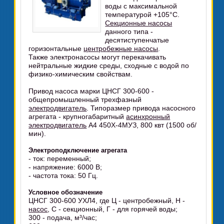
воды с максимальной
температурой +105°C.
Секционные насосы
данного типа -
десятиступенчатые
горизонтальные
центробежные насосы
.
Также электронасосы могут перекачивать
нейтральные жидкие среды, сходные с водой по
физико-химическим свойствам.
Привод насоса марки ЦНСГ 300-600 -
общепромышленный трехфазный
электродвигатель
. Типоразмер привода насосного
агрегата - крупногабаритный
асинхронный
электродвигатель
А4 450Х-4МУЗ, 800 квт (1500 об/
мин).
Электроподключение агрегата
- ток: переменный;
- напряжение: 6000 В;
- частота тока: 50 Гц.
Условное обозначение
ЦНСГ 300-600 УХЛ4, где Ц - центробежный, Н -
насос
, С - секционный, Г - для горячей воды;
300 - подача, м³/час;