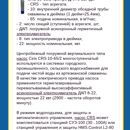
- CRS - тип агрегата;
- 10: внутренний диаметр обсадной трубы
скважины в дюймах (1 дюйм=25,4мм);
- 65: подача номинальная, в м³/час;
- 2: число секций (ступеней) в агрегате, шт;
- ДАП: погружной асинхронный герметичный
электродвигатель
;
- 8: тип электропривода в дюймах;
- 22: мощность номинальная, квт.
Центробежный погружной вертикального типа
насос
Сiris CRS 10-65/2 многоступенчатый
используется в системах городского,
промышленного, сельского водоснабжения для
подачи чистой воды из артезианской скважины.
В качестве электрического привода насоса
применяется герметизированный
перематываемый высокоэффективный
асинхронный электродвигатель
ДАП 8-22,
мощностью 22 квт (2900 - частота оборотов
минуту).
В режиме водоподъема, для защиты и
автоматического управления,
насос CRS
может
комплектоваться станцией СУЗ-100 (30...100А) или
станцией управления и защиты HMS Control L2-80