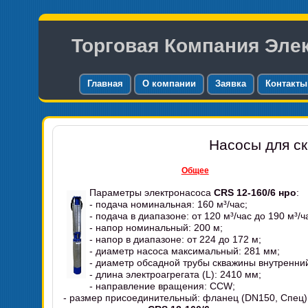
Торговая Компания Эле
Главная
О компании
Заявка
Контакты
Насосы для ск
Общее
Параметры электронасоса
CRS 12-160/6 нро
:
- подача номинальная: 160 м³/час;
- подача в диапазоне: от 120 м³/час до 190 м³/ч
- напор номинальный: 200 м;
- напор в диапазоне: от 224 до 172 м;
- диаметр насоса максимальный: 281 мм;
- диаметр обсадной трубы скважины внутренни
- длина электроагрегата (L): 2410 мм;
- направление вращения: CCW;
- размер присоединительный: фланец (DN150, Спец)