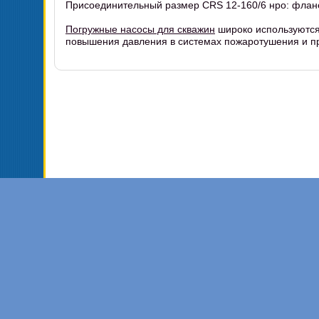
Присоединительный размер CRS 12-160/6 нро: флане
Погружные насосы для скважин
широко используются
повышения давления в системах пожаротушения и п