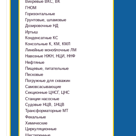
Вихревые ВКС, ВК
ГНОМ
Горизонтальные
Грязевые
Грунтовые, шламовые
Д, 1Д
Ф, Фр
Дозировочные НД
ГРАТ, ГРАК, ГРАР
ЦН
с HMS Control
Иртыш
ВШН
DeLium
Конденсатные КС
ПФ, НФ, ПД
Консольные К, КМ, КМЛ
ЦМЛ
Линейные моноблочные ЛМ
ЦМК
Навозные НЖН, НЦИ, ННФ
Нефтяные
Пищевые, питательные
НВ, НВЕ, НДВ
Песковые
ОНЦ, СНЦ
КМC
Погружные для скважин
П, ПР, ПБ, ПК, ПРВП
ЦВК
4(5,6)НК
Самовсасывающие
ЭЦВ Ливнынасос
ППР, ППК вертикальные
ПЭ
КМХ Адонис
Секционные ЦНСГ, ЦНС
АНС
ЭЦВ Промбурвод
Поршневые на пару
Станции насосные
С-569
2ЭЦВ
Судовые НЦВ, 1НЦВ
СУЗ, HMS Control
С-245
БЦП М
Трансформаторные МТ
Автоматические САУ
Фекальные
CRS
Садовые Ингро CAM
Химические
СПА 4
СМ, 1СМ, 2СМ
Циркуляционные
Х
СД, СДВ
Шестеренные