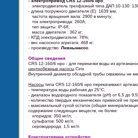
- электропривод CRS 12-160/6 нро
;
электродвигатель трехфазный типа ДАП 10-130: 130
- длина погружного двигателя (E): 1639 мм;
частота вращения вала: 2900 в минуту;
ток электропривода: 260А;
тип защиты: IP-68;
масса двигателя : 362 кг;
- КПД электродвигателя: 78%;
- вес насосного агрегата: 468 кг;
- производство:
Ливнынасос
.
Общие сведения
CRS 12-160/6 нро - для перекачки воды из артезиан
центробежные насосы
Ciris.
Внутренний диаметр обсадной трубы скважины не ме
Насосы
типа CRS 12-160/6 нро перекачивают артез
- температура воды рабочая до 25°C;
- диапазон водородного показателя (pH) от 6,5 до 9,5
- количество твердых механических примесей не пре
- максимальный сухой остаток (общая минерализация
содержание следующих веществ, не более:
хлоридов: 350 мг/л;
сульфатов: 500 мг/л;
сероводорода: 1,5 мг/л.
Конструктивное устройство