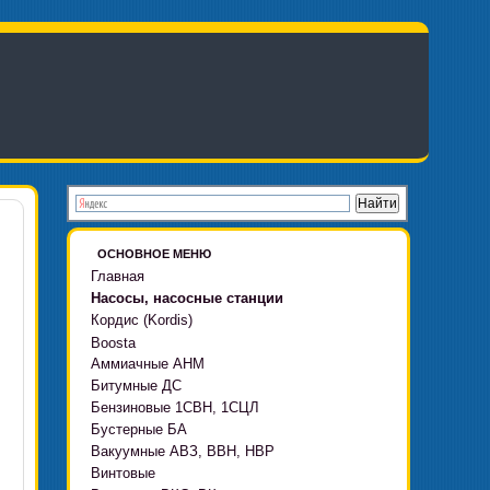
ОСНОВНОЕ МЕНЮ
Главная
Насосы, насосные станции
Кордис (Kordis)
Boosta
Аммиачные АНМ
Boosta-F
Битумные ДС
Boosta-L
Бензиновые 1СВН, 1СЦЛ
Boosta-APD установки
Бустерные БА
Вакуумные АВЗ, ВВН, НВР
Винтовые