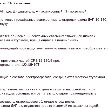
чатых CRS включены:
П, где: Д - двигатель, А - асинхронный, П - погружной.
еспечивают трехфазные
асинхронные электродвигатели
ДАП 10-130,
инуту.
ляется при помощи ленточных стальных стяжек или шпилек.
олесами и втулками, вращающиеся в подшипниках.
омендаций производителя, могут устанавливаться
преобразовател
 проточных частей CRS 12-160/6 нро:
араты: сталь 12Х18Н10Т;
ящие в составе электроагрегата, соединяются жесткой втулочной
з артезианских скважин, с целью защиты насосной части от
ц из воды, оснащаются сетчатым фильтром, размещенным в
оставе электронасосов облегчает отвод песка.
игатели ДАП охлаждаются перекачиваемой из скважины водой.