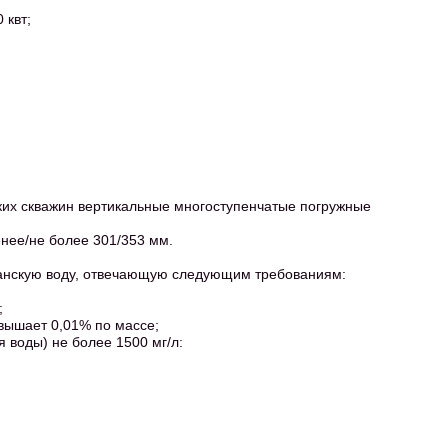
 квт;
ских скважин вертикальные многоступенчатые погружные
нее/не более 301/353 мм.
ианскую воду, отвечающую следующим требованиям:
;
вышает 0,01% по массе;
 воды) не более 1500 мг/л: