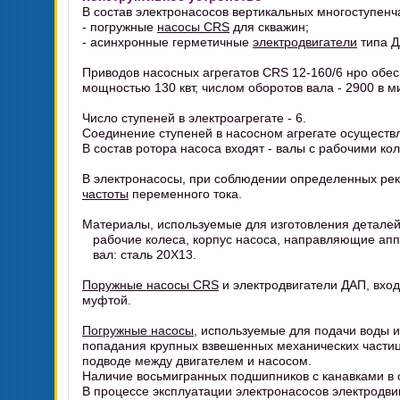
В состав электронасосов вертикальных многоступен
- погружные
насосы CRS
для скважин;
- асинхронные герметичные
электродвигатели
типа ДА
Приводов насосных агрегатов CRS 12-160/6 нро об
мощностью 130 квт, числом оборотов вала - 2900 в м
Число ступеней в электроагрегате - 6.
Соединение ступеней в насосном агрегате осуществ
В состав ротора насоса входят - валы с рабочими к
В электронасосы, при соблюдении определенных рек
частоты
переменного тока.
Материалы, используемые для изготовления деталей
рабочие колеса, корпус насоса, направляющие апп
вал: сталь 20Х13.
Поружные насосы CRS
и электродвигатели ДАП, вход
муфтой.
Погружные насосы
, используемые для подачи воды и
попадания крупных взвешенных механических части
подводе между двигателем и насосом.
Наличие восьмигранных подшипников с канавками в с
В процессе эксплуатации электронасосов электродв