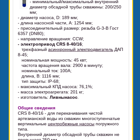
- минимальный/максимальный внутренний
диаметр обсадной трубы скважины: 200/250
мм;
- диаметр насоса, D: 189 мм;
- длина насосной части, A: 1254 мм;
- присоединительный размер: резьба G-3-B Гост
6357 (DN80);
- направление вращения: CCW;
- электропривод CRS 8-40/16
;
трехфазный
асинхронный электродвигатель
ДАП
8-45;
номинальная мощность: 45 квт;
частота вращения вала: 2900 в минуту;
номинальный ток: 100А;
длина, B: 1116 мм;
тип защиты: IP-68;
- максимальный КПД насоса: 76,1%;
- масса электроагрегата: 201 кг;
- изготовитель:
Ливнынасос
.
Общие сведения
CRS 8-40/16 - для перекачивания чистой
артезианской воды из скважин многоступенчатые
вертикальные
центробежные насосы
погружного
типа.
Внутренний диаметр обсадной трубы скважин не
превышает 250 мм.