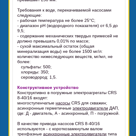
Требования к воде, перекачиваемой насосами
следующие:
- рабочая температура не более 25°C;
- диапазон pH (водородного показателя) от 6,5 до
9,5;
- содержание механических твердых примесей не
должно превышать 0,01% по массе;
- сухой максимальный остаток (общая
минерализация воды) не более 1500 мг/л:
количество нижеследующих веществ, мг/мл, не
более:
сульфаты: 500;
хлориды: 350;
сероводород: 1,5.
Конструктивное устройство
Конструктивно в погружные электроагрегаты CRS
8-40/16 входят:
многоступенчатые
насосы
CRS для скважин;
асинхронные герметичные
электродвигатели
ДАП,
где: Д - двигатель, А - асинхронный, П - погружной.
В качестве привода насосов CRS 8-40/16
используются - с короткозамкнутым валом
трехфазные
асинхронные электродвигатели
типа