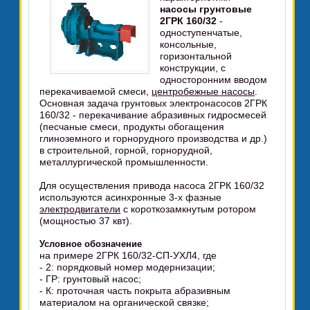
насосы грунтовые
2ГРК 160/32
-
одноступенчатые,
консольные,
горизонтальной
конструкции, с
односторонним вводом
перекачиваемой смеси,
центробежные насосы
.
Основная задача грунтовых электронасосов 2ГРК
160/32 - перекачивание абразивных гидросмесей
(песчаные смеси, продукты обогащения
глиноземного и горнорудного производства и др.)
в строительной, горной, горнорудной,
металлургической промышленности.
Для осуществления привода насоса 2ГРК 160/32
используются асинхронные 3-х фазные
электродвигатели
с короткозамкнутым ротором
(мощностью 37 квт).
Условное обозначение
на примере 2ГРК 160/32-СП-УХЛ4, где
- 2: порядковый номер модернизации;
- ГР: грунтовый насос;
- К: проточная часть покрыта абразивным
материалом на органической связке;