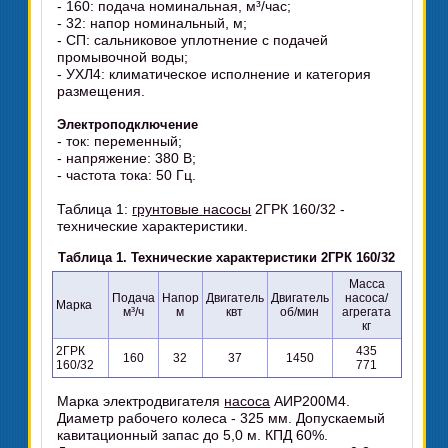
- 160: подача номинальная, м³/час;
- 32: напор номинальный, м;
- СП: сальниковое уплотнение с подачей
промывочной воды;
- УХЛ4: климатическое исполнение и категория
размещения.
Электроподключение
- ток: переменный;
- напряжение: 380 В;
- частота тока: 50 Гц.
Таблица 1:
грунтовые насосы
2ГРК 160/32 -
технические характеристики.
Таблица 1. Технические характеристики 2ГРК 160/32
Масса
Подача
Напор
Двигатель
Двигатель
насоса/
Марка
м³/ч
м
квт
об/мин
агрегата
кг
2ГРК
435
160
32
37
1450
160/32
771
Марка электродвигателя
насоса
АИР200М4.
Диаметр рабочего колеса - 325 мм. Допускаемый
кавитационный запас до 5,0 м. КПД 60%.