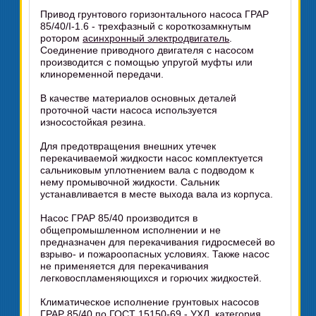
Привод грунтового горизонтального насоса ГРАР
85/40/I-1.6 - трехфазный с короткозамкнутым
ротором
асинхронный электродвигатель
.
Соединение приводного двигателя с насосом
производится с помощью упругой муфты или
клиноременной передачи.
В качестве материалов основных деталей
проточной части насоса используется
износостойкая резина.
Для предотвращения внешних утечек
перекачиваемой жидкости насос комплектуется
сальниковым уплотнением вала с подводом к
нему промывочной жидкости. Сальник
устанавливается в месте выхода вала из корпуса.
Насос ГРАР 85/40 производится в
общепромышленном исполнении и не
предназначен для перекачивания гидросмесей во
взрыво- и пожароопасных условиях. Также насос
не применяется для перекачивания
легковоспламеняющихся и горючих жидкостей.
Климатическое исполнение грунтовых насосов
ГРАР 85/40 по ГОСТ 15150-69 - УХЛ, категория