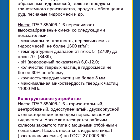
абразивных гидросмесей, включая продукты
глиноземного производства, продукты обогащения
руд, песчаные гидросмеси и др.
Насос
ГРАР 85/40/I-1.6 перекачивает
высокоабразивные смеси со следующими
показателями:
- максимальная плотность, перекачиваемых
гидросмесей, не более 1600 кг/м³;
- температурный диапазон от плюс 5° (278К) до
плюс 70° (343К);
- pH (водородный показатель) 6,0-12,0;
- количество твердых частиц в гидросмеси не
более 30% по объему;
- крупность твердых частиц не более 3 мм;
- максимальная микротвердость твердых частиц
11000 МПа.
Конструктивное устройство
Насос ГРАР 85/40/I-1.6 - горизонтальный,
центробежный, одноступенчатый, двухкорпусной,
с односторонним подводом перекачиваемой
гидросмеси. Насос комплектуется рабочим
колесом закрытого типа с мощными отбойными
лопатками. Насос относится к изделию вида I
(восстанавливаемые) по ГОСТ 27.0003-90.