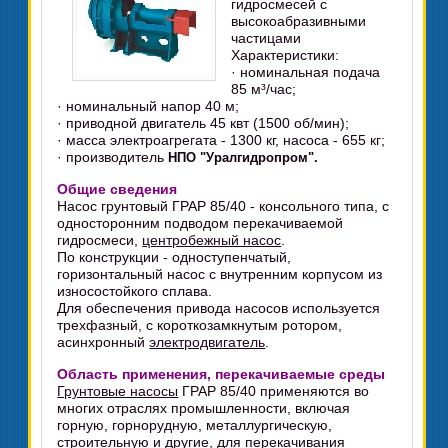
гидросмесей с
высокоабразивными
частицами
Характеристики:
· номинальная подача
85 м³/час;
· номинальный напор 40 м;
· приводной двигатель 45 квт (1500 об/мин);
· масса электроагрегата - 1300 кг, насоса - 655 кг;
· производитель
НПО "Уралгидропром".
Общие сведения
Насос грунтовый ГРАР 85/40 - консольного типа, с
односторонним подводом перекачиваемой
гидросмеси,
центробежный насос
.
По конструкции - одноступенчатый,
горизонтальный насос с внутренним корпусом из
износостойкого сплава.
Для обеспечения привода насосов используется
трехфазный, с короткозамкнутым ротором,
асинхронный
электродвигатель
.
Область применения, перекачиваемые среды
Грунтовые насосы
ГРАР 85/40 применяются во
многих отраслях промышленности, включая
горную, горнорудную, металлургическую,
строительную и другие, для перекачивания