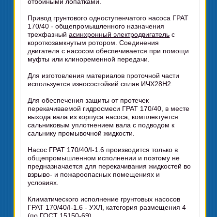
отбойными лопатками.
Привод грунтового одноступенчатого насоса ГРАТ
170/40 - общепромышленного назначения
трехфазный
асинхронный электродвигатель
с
короткозамкнутым ротором. Соединения
двигателя с насосом обеспечивается при помощи
муфты или клиноременной передачи.
Для изготовления материалов проточной части
используется износостойкий сплав ИЧХ28Н2.
Для обеспечения защиты от протечек
перекачиваемой гидросмеси ГРАТ 170/40, в месте
выхода вала из корпуса насоса, комплектуется
сальниковым уплотнением вала с подводом к
сальнику промывочной жидкости.
Насос ГРАТ 170/40/I-1.6 производится только в
общепромышленном исполнении и поэтому не
предназначается для перекачивания жидкостей во
взрыво- и пожароопасных помещениях и
условиях.
Климатического исполнение грунтовых насосов
ГРАТ 170/40/I-1.6 - УХЛ, категория размещения 4
(по ГОСТ 15150-69).