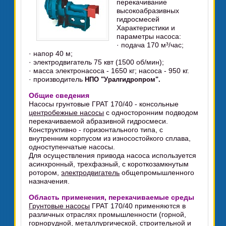
перекачивание
высокоабразивных
гидросмесей
Характеристики и
параметры насоса:
· подача 170 м³/час;
· напор 40 м;
· электродвигатель 75 квт (1500 об/мин);
· масса электронасоса - 1650 кг; насоса - 950 кг.
· производитель
НПО "Уралгидропром".
Общие сведения
Насосы грунтовые ГРАТ 170/40 - консольные
центробежные насосы
с односторонним подводом
перекачиваемой абразивной гидросмеси.
Конструктивно - горизонтального типа, с
внутренним корпусом из износостойкого сплава,
одноступенчатые насосы.
Для осуществления привода насоса используется
асинхронный, трехфазный, с короткозамкнутым
ротором,
электродвигатель
общепромышленного
назначения.
Область применения, перекачиваемые среды
Грунтовые насосы
ГРАТ 170/40 применяются в
различных отраслях промышленности (горной,
горнорудной, металлургической, строительной и