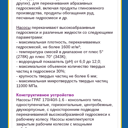
других), для перекачивания абразивных
гидросмесей, включая продукты глиноземного
производства, продукты обогащения руд,
песчаные гидросмеси и др.
Насосы
перекачивают высокоабразивные
гидросмеси и различные жидкости со следующими
параметрами:
- максимальная плотность, перекачиваемых
гидросмесей, не более 1600 кг/м³;
- температура смесей в диапазоне от плюс 5°
(278К) до плюс 70° (343К);
- водородный показатель (pH) от 6,0 до 12,0;
- максимальное объемное количество твердых
частиц в гидросмеси 30%;
- крупность твердых частиц не более 6 мм;
- максимальная микротвердость твердых частиц
11000 МПа.
Конструктивное устройство
Насосы ГРАТ 170/40/I-1.6 - консольного типа,
одноступенчатые, горизонтальные, центробежные,
двухкорпусные, с односторонним подводом
перекачиваемой высокоабразивной гидросмеси к
рабочему колесу. Насосы комплектуются
закрытым рабочим колесом с мощными