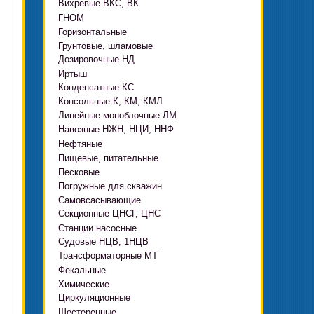
Вихревые ВКС, ВК
ГНОМ
Горизонтальные
Грязевые
Грунтовые, шламовые
Д, 1Д
Ф, Фр
Дозировочные НД
ГРАТ, ГРАК, ГРАР
ЦН
с HMS Control
Иртыш
ВШН
DeLium
Конденсатные КС
ПФ, НФ, ПД
Консольные К, КМ, КМЛ
ЦМЛ
Линейные моноблочные ЛМ
ЦМК
Навозные НЖН, НЦИ, ННФ
Нефтяные
Пищевые, питательные
НВ, НВЕ, НДВ
Песковые
ОНЦ, СНЦ
КМC
Погружные для скважин
П, ПР, ПБ, ПК, ПРВП
ЦВК
4(5,6)НК
Самовсасывающие
ЭЦВ Ливнынасос
ППР, ППК вертикальные
ПЭ
КМХ Адонис
Секционные ЦНСГ, ЦНС
АНС
ЭЦВ Промбурвод
Поршневые на пару
Станции насосные
С-569
2ЭЦВ
Судовые НЦВ, 1НЦВ
СУЗ, HMS Control
С-245
БЦП М
Трансформаторные МТ
Автоматические САУ
Фекальные
CRS
Садовые Ингро CAM
Химические
СПА 4
СМ, 1СМ, 2СМ
Циркуляционные
Х
СД, СДВ
Шестеренные