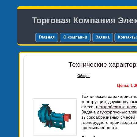
Торговая Компания Эле
Главная
О компании
Заявка
Контакты
Технические характери
Общее
Цены: 1 36
Технические характеристик
конструкции, двухкорпусн
смеси,
центробежные насо
Задача двухкорпусных элек
высокоабразивных смесей 
горнорудного производства 
промышленности.