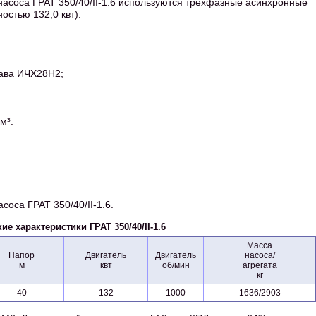
асоса ГРАТ 350/40/II-1.6 используются трехфазные асинхронные
стью 132,0 квт).
лава ИЧХ28Н2;
м³.
соса ГРАТ 350/40/II-1.6.
ие характеристики ГРАТ 350/40/II-1.6
Масса
Напор
Двигатель
Двигатель
насоса/
м
квт
об/мин
агрегата
кг
40
132
1000
1636/2903