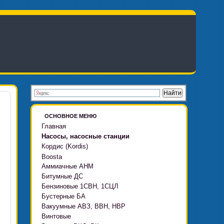
ОСНОВНОЕ МЕНЮ
Главная
Насосы, насосные станции
Кордис (Kordis)
Boosta
Аммиачные АНМ
Boosta-F
Битумные ДС
Boosta-L
Бензиновые 1СВН, 1СЦЛ
Boosta-APD установки
Бустерные БА
Вакуумные АВЗ, ВВН, НВР
Винтовые