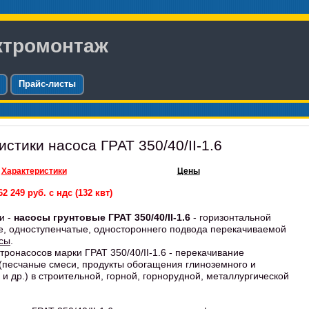
ктромонтаж
Прайс-листы
стики насоса ГРАТ 350/40/II-1.6
Характеристики
Цены
2 249 руб. с ндс (132 квт)
и -
насосы грунтовые ГРАТ 350/40/II-1.6
- горизонтальной
ые, одноступенчатые, одностороннего подвода перекачиваемой
сы
.
тронасосов марки ГРАТ 350/40/II-1.6 - перекачивание
(песчаные смеси, продукты обогащения глиноземного и
и др.) в строительной, горной, горнорудной, металлургической