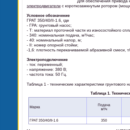
Для обеспечения привода н
электродвигатели
с короткозамкнутым ротором (мощно
Условное обозначение
ГРАТ 350/40/II-1.6, где
- ГРА: грунтовый насос;
- Т: материал проточной части из износостойкого сп
- 340: номинальная подача, м³/час;
- 40: номинальный напор, м;
- II: номер опорной стойки;
-1,6: плотность перекачиваемой абразивной смеси, т/
Электроподключение
- ток: переменный;
- напряжение: 380 В;
- частота тока: 50 Гц.
Таблица 1 - технические характеристики грунтового на
Таблица 1. Техническ
Подача
Марка
м³/ч
ГРАТ 350/40/II-1.6
350