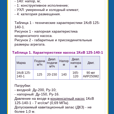
- 140: напор, м;
- 1: конструктивное исполнение;
- УХЛ: умеренный и холодный климат;
- 4: категория размещения.
Таблица 1 - технические характеристики 1КсВ 125-
140-1.
Рисунок 1 - напорная характеристика
конденсатного насоса.
Рисунок 2 - габаритные и присоединительные
размеры агрегата.
Таблица 1. Характеристики насоса 1КсВ 125-140-1
Диап.
Диап.
Подача
Напор
Марка
подачи
напора
Двиг.
м³/ч
м
м³/ч
м
1КсВ 125-
165-
90 квт
125
20-150
140
140-1
120
АИР250М2
Патрубки:
- входной: Ду-200, Ру-10;
- напорный: Ду-150, Ру-16.
Давление на входе в
конденсатный насос
1КсВ
125-140-1 - 7 кгс/см² (0,69 МПа).
Допускаемый кавитационный запас (ДКЗ) - не
более 1,0 м.