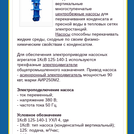
вертикальные
многоступенчатые
центробежные насосы
для
перекачивания конденсата и
пресной воды в тепловых сетях
электростанций.
Насосы
способны перекачивать
жидкие среды, сходные по своим физико-
химическим свойствам с конденсатом.
Для обеспечения электроприводом насосных
агрегатов 1КсВ 125-140-1 используются
трехфазные
электродвигатели
общепромышленного назначения. Привод насоса
-
асинхронный электродвигатель
мощностью 90
квт, марки АИР250М2.
Электроподключение насоса
- ток переменный;
- напряжение 380 В;
- частота тока 50 Гц.
Условное обозначение
1КсВ 125-140-1 УХЛ 4, где
- 1КсВ: тип насоса (конденсатный вертикальный);
- 125: подача, м³/час;