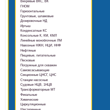
Вихревые ВКС, ВК
ГНОМ
Горизонтальные
Грязевые
Грунтовые, шламовые
Д, 1Д
Ф, Фр
Дозировочные НД
ГРАТ, ГРАК, ГРАР
ЦН
с HMS Control
Иртыш
ВШН
DeLium
Конденсатные КС
ПФ, НФ, ПД
Консольные К, КМ, КМЛ
ЦМЛ
Линейные моноблочные ЛМ
ЦМК
Навозные НЖН, НЦИ, ННФ
Нефтяные
Пищевые, питательные
НВ, НВЕ, НДВ
Песковые
ОНЦ, СНЦ
КМC
Погружные для скважин
П, ПР, ПБ, ПК, ПРВП
ЦВК
4(5,6)НК
Самовсасывающие
ЭЦВ Ливнынасос
ППР, ППК вертикальные
ПЭ
КМХ Адонис
Секционные ЦНСГ, ЦНС
АНС
ЭЦВ Промбурвод
Поршневые на пару
Станции насосные
С-569
2ЭЦВ
Судовые НЦВ, 1НЦВ
СУЗ, HMS Control
С-245
БЦП М
Трансформаторные МТ
Автоматические САУ
Фекальные
CRS
Садовые Ингро CAM
Химические
СПА 4
СМ, 1СМ, 2СМ
Циркуляционные
Х
СД, СДВ
Шестеренные