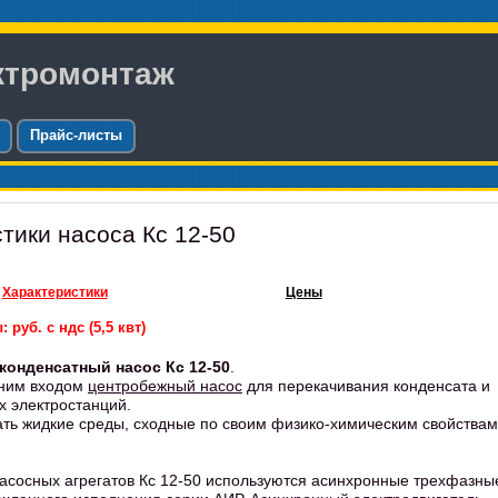
ктромонтаж
Прайс-листы
тики насоса Кс 12-50
Характеристики
Цены
 руб. с ндс (5,5 квт)
конденсатный насос Кс 12-50
.
нним входом
центробежный насос
для перекачивания конденсата и
х электростанций.
ть жидкие среды, сходные по своим физико-химическим свойствам
асосных агрегатов Кс 12-50 используются асинхронные трехфазны