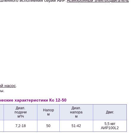
ленного исполнения серии АИР.
Асинхронный электродвигатель
ый насос
.
ры.
ческие характеристики Кс 12-50
Диап.
Диап.
Напор
подачи
напора
Двиг.
м
м³/ч
м
5,5 квт
7,2-18
50
51-42
АИР100L2