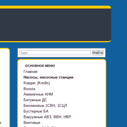
ОСНОВНОЕ МЕНЮ
Главная
Насосы, насосные станции
Кордис (Kordis)
Boosta
Аммиачные АНМ
Boosta-F
Битумные ДС
Boosta-L
Бензиновые 1СВН, 1СЦЛ
Boosta-APD установки
Бустерные БА
Вакуумные АВЗ, ВВН, НВР
е
Винтовые