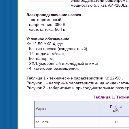
электродвигатели
общепромыш
мощностью 5,5 квт, АИР100L2.
Электроподключение насоса
- ток: переменный;
- напряжение: 380 В;
- частота тока: 50 Гц.
Условное обозначение
Кс 12-50 УХЛ 4, где
- Кс: тип насоса (конденсатный);
- 12: подача, м³/час;
- 50: напор, м;
- УХЛ: умеренный и холодный климат;
- 4: категория размещения.
Таблица 1 - технические характеристики Кс 12-50 .
Рисунок 1 - напорные характеристики на
конденсатн
Рисунок 2 - габаритные и присоединительные разме
Таблица 1. Техни
Подача
Марка
м³/ч
Кс 12-50
12