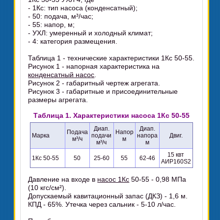
- 1Кс: тип насоса (конденсатный);
- 50: подача, м³/час;
- 55: напор, м;
- УХЛ: умеренный и холодный климат;
- 4: категория размещения.
Таблица 1 - технические характеристики 1Кс 50-55.
Рисунок 1 - напорная характеристика на
конденсатный насос
.
Рисунок 2 - габаритный чертеж агрегата.
Рисунок 3 - габаритные и присоединительные
размеры агрегата.
Таблица 1. Характеристики насоса 1Кс 50-55
Диап.
Диап.
Подача
Напор
Марка
подачи
напора
Двиг.
м³/ч
м
м³/ч
м
15 квт
1Кс 50-55
50
25-60
55
62-46
АИР160S2
Давление на входе в
насос 1Кс
50-55 - 0,98 МПа
(10 кгс/см²).
Допускаемый кавитационный запас (ДКЗ) - 1,6 м.
КПД - 65%. Утечка через сальник - 5-10 л/час.