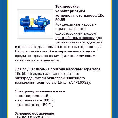
Технические
характеристики
конденсатного насоса 1Кс
50-55
.
Конденсатные насосы -
горизонтальные с
односторонним входом
центробежные насосы
для
перекачивания конденсата
и пресной воды в тепловых сетях электростанций.
Насосы
также способны перекачивать жидкие
среды, сходные по своим физико-химическим
свойствам с конденсатом.
Для осуществления привода насосных агрегатов
1Кс 50-55 используются трехфазные
электродвигатели
общепромышленного
назначения мощностью 15 квт (АИР160S2).
Электроподключение насоса
- ток - переменный;
- напряжение – 380 В;
- частота тока – 50 Гц.
Условное обозначение
1Кс 50-55 УХЛ 4, где