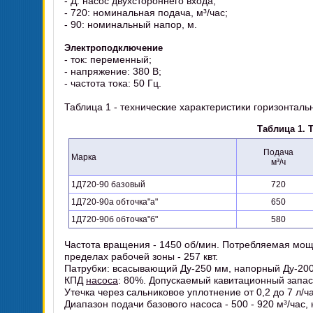
- Д: насос двухстороннего входа;
- 720: номинальная подача, м³/час;
- 90: номинальный напор, м.
Электроподключение
- ток: переменный;
- напряжение: 380 В;
- частота тока: 50 Гц.
Таблица 1 - технические характеристики горизонталь
Таблица 1. 
Подача
Марка
м³/ч
1Д720-90 базовый
720
1Д720-90а обточка"а"
650
1Д720-90б обточка"б"
580
Частота вращения - 1450 об/мин. Потребляемая мощ
пределах рабочей зоны - 257 квт.
Патрубки: всасывающий Ду-250 мм, напорный Ду-20
КПД
насоса
: 80%. Допускаемый кавитационный запас 
Утечка через сальниковое уплотнение от 0,2 до 7 л/ча
Диапазон подачи базового насоса - 500 - 920 м³/час, 