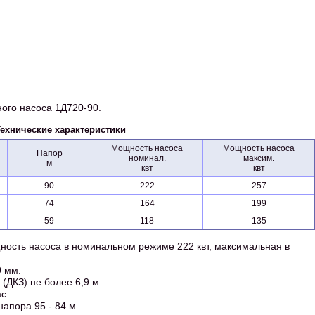
ного насоса 1Д720-90.
Технические характеристики
Мощность насоса
Мощность насоса
Напор
номинал.
максим.
м
квт
квт
90
222
257
74
164
199
59
118
135
ность насоса в номинальном режиме 222 квт, максимальная в
0 мм.
(ДКЗ) не более 6,9 м.
с.
напора 95 - 84 м.