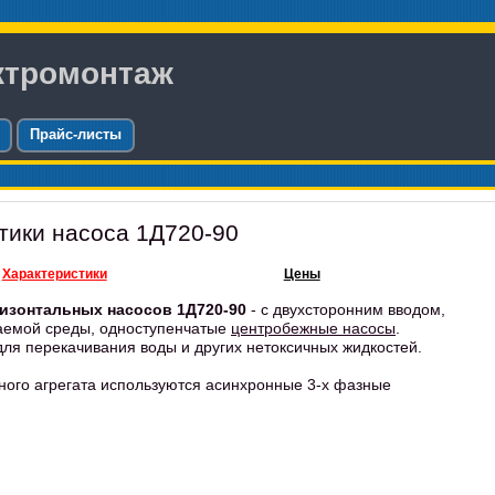
ктромонтаж
Прайс-листы
тики насоса 1Д720-90
Характеристики
Цены
изонтальных насосов 1Д720-90
- с двухсторонним вводом,
аемой среды, одноступенчатые
центробежные насосы
.
ля перекачивания воды и других нетоксичных жидкостей.
ного агрегата используются асинхронные 3-х фазные