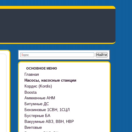
ОСНОВНОЕ МЕНЮ
Главная
Насосы, насосные станции
Кордис (Kordis)
Boosta
Аммиачные АНМ
Boosta-F
Битумные ДС
Boosta-L
Бензиновые 1СВН, 1СЦЛ
Boosta-APD установки
Бустерные БА
Вакуумные АВЗ, ВВН, НВР
Винтовые