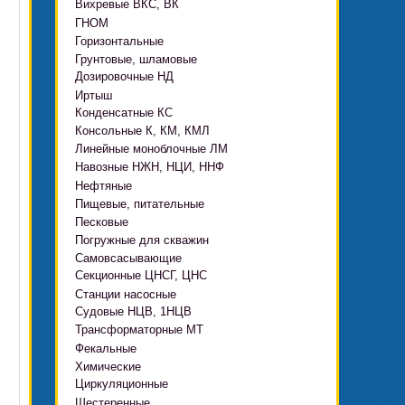
Вихревые ВКС, ВК
ГНОМ
Горизонтальные
Грязевые
Грунтовые, шламовые
Д, 1Д
Ф, Фр
Дозировочные НД
ГРАТ, ГРАК, ГРАР
ЦН
с HMS Control
Иртыш
ВШН
DeLium
Конденсатные КС
ПФ, НФ, ПД
Консольные К, КМ, КМЛ
ЦМЛ
Линейные моноблочные ЛМ
ЦМК
Навозные НЖН, НЦИ, ННФ
Нефтяные
Пищевые, питательные
НВ, НВЕ, НДВ
Песковые
ОНЦ, СНЦ
КМC
Погружные для скважин
П, ПР, ПБ, ПК, ПРВП
ЦВК
4(5,6)НК
Самовсасывающие
ЭЦВ Ливнынасос
ППР, ППК вертикальные
ПЭ
КМХ Адонис
Секционные ЦНСГ, ЦНС
АНС
ЭЦВ Промбурвод
Поршневые на пару
Станции насосные
С-569
2ЭЦВ
Судовые НЦВ, 1НЦВ
СУЗ, HMS Control
С-245
БЦП М
Трансформаторные МТ
Автоматические САУ
Фекальные
CRS
Садовые Ингро CAM
Химические
СПА 4
СМ, 1СМ, 2СМ
Циркуляционные
Х
СД, СДВ
Шестеренные