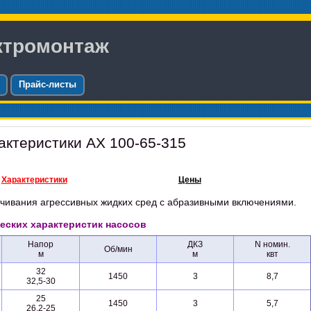
ктромонтаж
Прайс-листы
актеристики АХ 100-65-315
Характеристики
Цены
чивания агрессивных жидких сред с абразивными включениями.
еских характеристик насосов
Напор
ДКЗ
N номин.
Об/мин
м
м
квт
32
1450
3
8,7
32,5-30
25
1450
3
5,7
26,2-25