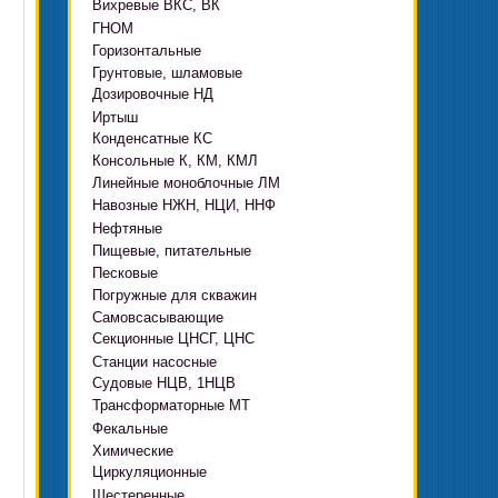
Вихревые ВКС, ВК
ГНОМ
Горизонтальные
Грязевые
Грунтовые, шламовые
Д, 1Д
Ф, Фр
Дозировочные НД
ГРАТ, ГРАК, ГРАР
ЦН
с HMS Control
Иртыш
ВШН
DeLium
Конденсатные КС
ПФ, НФ, ПД
Консольные К, КМ, КМЛ
ЦМЛ
Линейные моноблочные ЛМ
ЦМК
Навозные НЖН, НЦИ, ННФ
Нефтяные
Пищевые, питательные
НВ, НВЕ, НДВ
Песковые
ОНЦ, СНЦ
КМC
Погружные для скважин
П, ПР, ПБ, ПК, ПРВП
ЦВК
4(5,6)НК
Самовсасывающие
ЭЦВ Ливнынасос
ППР, ППК вертикальные
ПЭ
КМХ Адонис
Секционные ЦНСГ, ЦНС
АНС
ЭЦВ Промбурвод
Поршневые на пару
Станции насосные
С-569
2ЭЦВ
Судовые НЦВ, 1НЦВ
СУЗ, HMS Control
С-245
БЦП М
Трансформаторные МТ
Автоматические САУ
Фекальные
CRS
Садовые Ингро CAM
Химические
СПА 4
СМ, 1СМ, 2СМ
Циркуляционные
Х
СД, СДВ
Шестеренные