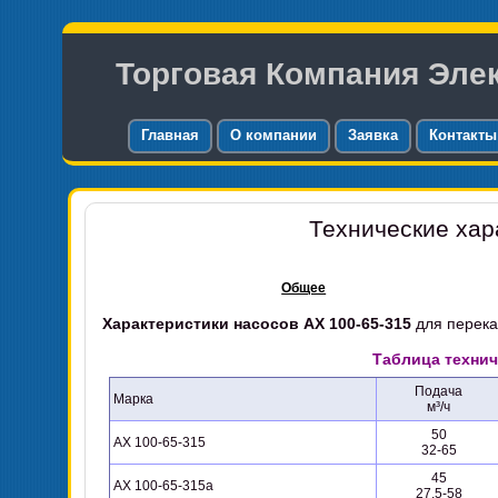
Торговая Компания Эле
Главная
О компании
Заявка
Контакты
Технические хар
Общее
Характеристики насосов АХ 100-65-315
для перека
Таблица технич
Подача
Марка
м³/ч
50
АХ 100-65-315
32-65
45
АХ 100-65-315а
27,5-58