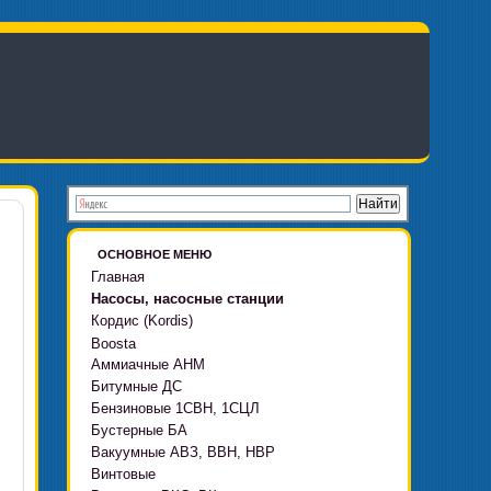
ОСНОВНОЕ МЕНЮ
Главная
Насосы, насосные станции
Кордис (Kordis)
Boosta
Аммиачные АНМ
Boosta-F
Битумные ДС
Boosta-L
Бензиновые 1СВН, 1СЦЛ
Boosta-APD установки
Бустерные БА
Вакуумные АВЗ, ВВН, НВР
Винтовые