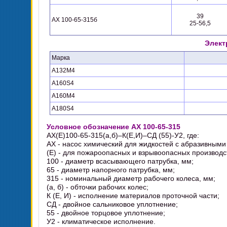
39
АХ 100-65-315б
25-56,5
Элект
Марка
А132М4
А160S4
А160М4
А180S4
Условное обозначение АХ 100-65-315
АХ(Е)100-65-315(а,б)–К(Е,И)–СД (55)-У2, где:
АХ - насос химический для жидкостей с абразивными
(Е) - для пожароопасных и взрывоопасных производс
100 - диаметр всасывающего патрубка, мм;
65 - диаметр напорного патрубка, мм;
315 - номинальный диаметр рабочего колеса, мм;
(а, б) - обточки рабочих колес;
К (Е, И) - исполнение материалов проточной части;
СД - двойное сальниковое уплотнение;
55 - двойное торцовое уплотнение;
У2 - климатическое исполнение.