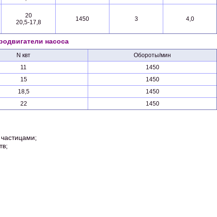
20
1450
3
4,0
20,5-17,8
родвигатели насоса
N квт
Обороты/мин
11
1450
15
1450
18,5
1450
22
1450
 частицами;
тв;