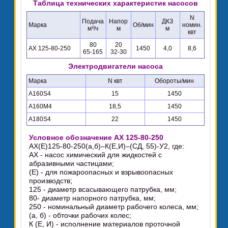
Таблица технических характеристик насосов
N
Подача
Напор
ДКЗ
Марка
Об/мин
номин.
м³/ч
м
м
квт
80
20
АХ 125-80-250
1450
4,0
8,6
65-165
32-30
Электродвигатели насоса
Марка
N квт
Обороты/мин
А160S4
15
1450
А160М4
18,5
1450
А180S4
22
1450
Условное обозначение АХ 125-80-250
АХ(Е)125-80-250(а,б)–К(Е,И)–(СД, 55)-У2, где:
АХ - насос химический для жидкостей с
абразивными частицами;
(Е) - для пожароопасных и взрывоопасных
производств;
125 - диаметр всасывающего патрубка, мм;
80- диаметр напорного патрубка, мм;
250 - номинальный диаметр рабочего колеса, мм;
(а, б) - обточки рабочих колес;
К (Е, И) - исполнение материалов проточной