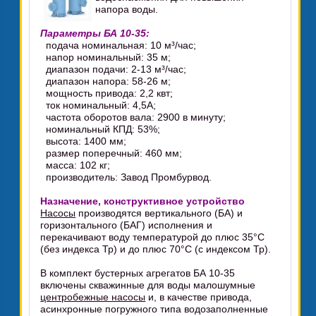
напора воды.
Параметры БА 10-35:
подача номинальная: 10 м³/час;
напор номинальный: 35 м;
диапазон подачи: 2-13 м³/час;
диапазон напора: 58-26 м;
мощность привода: 2,2 квт;
ток номинальный: 4,5А;
частота оборотов вала: 2900 в минуту;
номинальный КПД: 53%;
высота: 1400 мм;
размер поперечный: 460 мм;
масса: 102 кг;
производитель: Завод Промбурвод.
Назначение, конструктивное устройство
Насосы
производятся вертикального (БА) и
горизонтального (БАГ) исполнения и
перекачивают воду температурой до плюс 35°C
(без индекса Тр) и до плюс 70°C (с индексом Тр).
В комплект бустерных агрегатов БА 10-35
включены скважинные для воды малошумные
центробежные насосы
и, в качестве привода,
асинхронные погружного типа водозаполненные