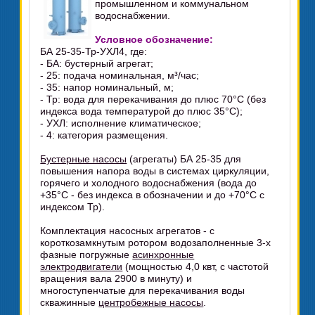
промышленном и коммунальном
водоснабжении.
Условное обозначение:
БА 25-35-Тр-УХЛ4, где:
- БА: бустерный агрегат;
- 25: подача номинальная, м³/час;
- 35: напор номинальный, м;
- Тр: вода для перекачивания до плюс 70°C (без
индекса вода температурой до плюс 35°C);
- УХЛ: исполнение климатическое;
- 4: категория размещения.
Бустерные насосы
(агрегаты) БА 25-35 для
повышения напора воды в системах циркуляции,
горячего и холодного водоснабжения (вода до
+35°C - без индекса в обозначении и до +70°C с
индексом Тр).
Комплектация насосных агрегатов - с
короткозамкнутым ротором водозаполненные 3-х
фазные погружные
асинхронные
электродвигатели
(мощностью 4,0 квт, с частотой
вращения вала 2900 в минуту) и
многоступенчатые для перекачивания воды
скважинные
центробежные насосы
.