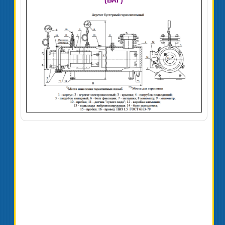
(БАГ)