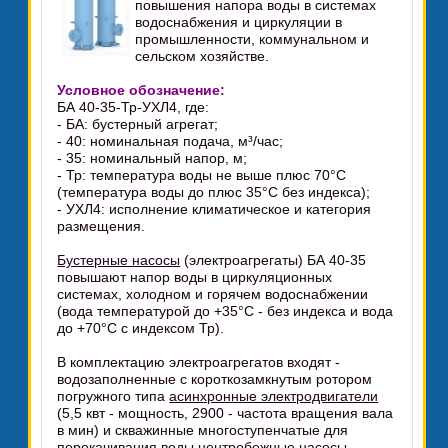
повышения напора воды в системах
водоснабжения и циркуляции в
промышленности, коммунальном и
сельском хозяйстве.
Условное обозначение:
БА 40-35-Тр-УХЛ4, где:
- БА: бустерный агрегат;
- 40: номинальная подача, м³/час;
- 35: номинальный напор, м;
- Тр: температура воды не выше плюс 70°C
(температура воды до плюс 35°C без индекса);
- УХЛ4: исполнение климатическое и категория
размещения.
Бустерные насосы
(электроагрегаты) БА 40-35
повышают напор воды в циркуляционных
системах, холодном и горячем водоснабжении
(вода температурой до +35°C - без индекса и вода
до +70°C с индексом Тр).
В комплектацию электроагрегатов входят -
водозаполненные с короткозамкнутым ротором
погружного типа
асинхронные электродвигатели
(5,5 квт - мощность, 2900 - частота вращения вала
в мин) и скважинные многоступенчатые для
перекачивания воды
центробежные насосы
.