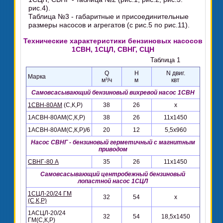
рис.4).
Таблица №3 - габаритные и присоединительные
размеры насосов и агрегатов (с рис.5 по рис.11).
Технические характеристики бензиновых насосов
1СВН, 1СЦЛ, СВНГ, СЦН
Таблица 1
Q
H
N двиг.
Марка
м³/ч
м
квт
Самовсасывающий бензиновый вихревой насос 1СВН
1СВН-80АМ
(С,К,Р)
38
26
х
1АСВН-80АМ(С,К,Р)
38
26
11х1450
1АСВН-80АМ(С,К,Р)/6
20
12
5,5х960
Насос СВНГ - бензиновый герметичный с магнитным
приводом
СВНГ-80 А
35
26
11х1450
Самовсасывающий центробежный бензиновый
лопастной насос 1СЦЛ
1СЦЛ-20/24 ГМ
32
54
х
(С,К,Р)
1АСЦЛ-20/24
32
54
18,5х1450
ГМ(С,К,Р)