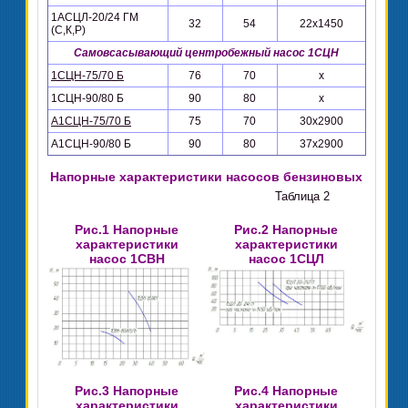
1АСЦЛ-20/24 ГМ
32
54
22х1450
(С,К,Р)
Самовсасывающий центробежный насос 1СЦН
1СЦН-75/70 Б
76
70
х
1СЦН-90/80 Б
90
80
х
А1СЦН-75/70 Б
75
70
30х2900
А1СЦН-90/80 Б
90
80
37х2900
Напорные характеристики насосов бензиновых
Таблица 2
Рис.1 Напорные
Рис.2 Напорные
характеристики
характеристики
насос 1СВН
насос 1СЦЛ
Рис.3 Напорные
Рис.4 Напорные
характеристики
характеристики