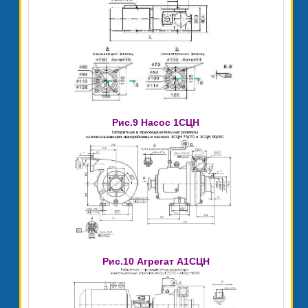
Рис.9 Насос 1СЦН
Рис.10 Агрегат А1СЦН