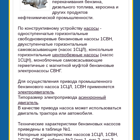
перекачивания бензина,
дизельного топлива, керосина и
других продуктов
нефтехимической промышленности.
По конструктивному устройству
насосы
-
одноступенчатые горизонтальные
свободновихревые бензиновые насосы 1СВН,
двухступенчатые горизонтальные
самовсасывающие (насос 1СЦЛ), консольные
горизонтальные
центробежные насосы
(насос
1СЦН), моноблочные самовсасывающие
герметичные с магнитной муфтой бензиновые
электронасосы СВНГ.
Для осуществления привода промышленного
бензинового насоса 1СЦЛ, 1СВН применяется
электродвигатель
.
Типоразмер электропривода
асинхронный
двигатель
.
В качестве привода насоса может использоваться
двигатель трактора или автомобиля.
Технические характеристики бензиновых насосов
приведены в таблице №1.
Напорные характеристики насосов 1СЦЛ, 1СВН,
1СЦН, СВНГ - таблица №2 (рис.1, рис.2, рис.3.