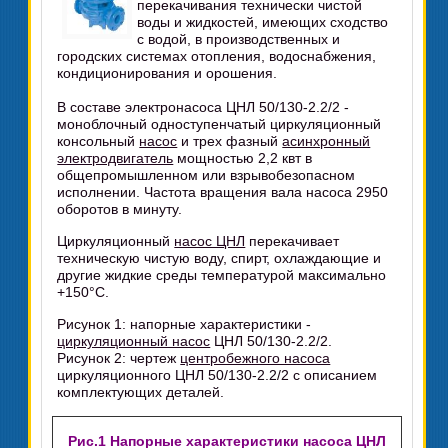
перекачивания технически чистой
воды и жидкостей, имеющих сходство
с водой, в производственных и
городских системах отопления, водоснабжения,
кондиционирования и орошения.
В составе электронасоса ЦНЛ 50/130-2.2/2 -
моноблочный одноступенчатый циркуляционный
консольный
насос
и трех фазный
асинхронный
электродвигатель
мощностью 2,2 квт в
общепромышленном или взрывобезопасном
исполнении. Частота вращения вала насоса 2950
оборотов в минуту.
Циркуляционный
насос ЦНЛ
перекачивает
техническую чистую воду, спирт, охлаждающие и
другие жидкие среды температурой максимально
+150°C.
Рисунок 1: напорные характеристики -
циркуляционный насос
ЦНЛ 50/130-2.2/2.
Рисунок 2: чертеж
центробежного насоса
циркуляционного ЦНЛ 50/130-2.2/2 с описанием
комплектующих деталей.
Рис.1 Напорные характеристики насоса ЦНЛ